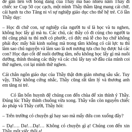
đề gắn liền với bóng dáng của Thầy mà bao nhiêu năm Thầy đi
chiếc xe Cup 50 cọc cạch, một mình Thầy thầm lặng mang cái chữ,
cái hạnh tu cho Tăng ni vì sự nghiệp giáo dục cho thế hệ trẻ. Có lần
Thầy dạy:
– Học đi chứ con, sự nghiệp của người tu sĩ là học và tu nghen,
không học lấy gì mà tu. Các chú, các thầy có đi cúng cho người ta
thì cũng phải tu thì mới có phước, có đức mà lễ cho họ chứ không
phải đọc mấy bài kinh suông mà trong tâm không có cái lực tu thì
làm sao chú nguyện và làm sao là nơi nương tựa cho họ được hả các
con? Học đạo cốt để nuôi dưỡng tâm, nếu không học lấy gì mà nuôi
dưỡng, thỉnh thoảng các thầy và các chú lấy tay sờ đầu của mình coi
thử nghen, coi lại mình thử nghen.
Cái chân ngôn giáo dục của Thầy thật đơn giản nhưng sâu sắc. Tuy
vậy, Thầy không cứng nhắc, Thầy cũng rất tâm lý và thương anh
em tăng ni trẻ.
Có lần bốn huynh đệ chúng con đến chùa để xin thỉnh ý Thầy.
Đúng lúc Thầy thỉnh chuông vừa xong. Thầy vẫn còn nguyên chiếc
áo pháp và Thầy cười, Thầy hỏi:
– Trên trường có chuyện gì hay sao mà mấy đứa con xuống đây?
– Dạ!…. Da!…Dạ!… Không có chuyện gì ạ! Chúng con đến xin
Thầy một việc thôi ạ!