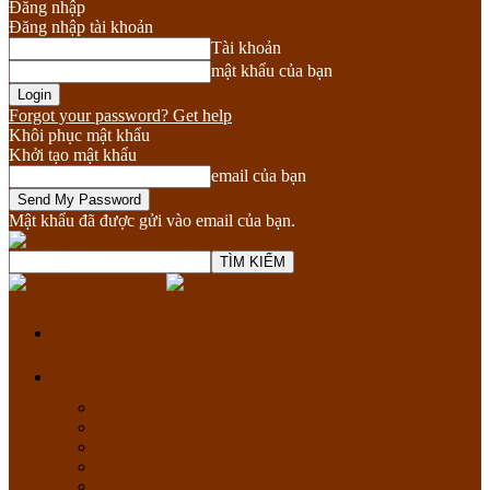
Đăng nhập
Đăng nhập tài khoản
Tài khoản
mật khẩu của bạn
Forgot your password? Get help
Khôi phục mật khẩu
Khởi tạo mật khẩu
email của bạn
Mật khẩu đã được gửi vào email của bạn.
Phật giáo Việt Nam
Trang chủ
Thư viện
KINH ĐIỂN
GIÁO LÝ
PHẬT PHÁP VÀ TUỔI TRẺ
TỊNH THẤT HIỆP GIÁC
TÀI LIỆU