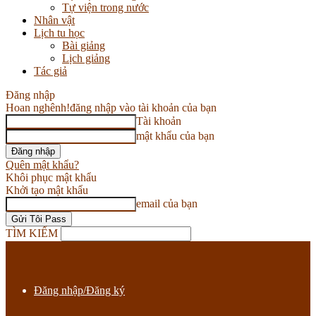
Tự viện trong nước
Nhân vật
Lịch tu học
Bài giảng
Lịch giảng
Tác giả
Đăng nhập
Hoan nghênh!
đăng nhập vào tài khoản của bạn
Tài khoản
mật khẩu của bạn
Quên mật khẩu?
Khôi phục mật khẩu
Khởi tạo mật khẩu
email của bạn
TÌM KIẾM
Đăng nhập/Đăng ký