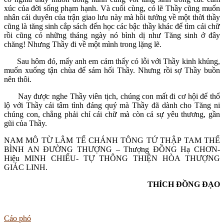
xúc của đời sống phạm hạnh. Và cuối cùng, có lẽ Thầy cũng muốn
nhân cái duyên của trận giao lưu này mà hồi tưởng về một thời thầy
cũng là tăng sinh cắp sách đến học các bậc thầy khác để tìm cái chữ
rồi cũng có những tháng ngày nó bình dị như Tăng sinh ở đây
chăng! Nhưng Thầy đi về một mình trong lặng lẽ.
Sau hôm đó, mấy anh em cảm thấy có lỗi với Thầy kinh khủng,
muốn xuống tận chùa để sám hối Thầy. Nhưng rồi sợ Thầy buồn
nên thôi.
Nay được nghe Thầy viên tịch, chúng con mất đi cơ hội để thổ
lộ với Thầy cái tâm tình đáng quý mà Thầy đã dành cho Tăng ni
chúng con, chẳng phải chỉ cái chữ mà còn cả sự yêu thương, gần
gũi của Thầy.
NAM MÔ TỪ LÂM TẾ CHÁNH TÔNG TỨ THẬP TAM THẾ
BÌNH AN ĐƯỜNG THƯỢNG – Thượng ĐỒNG Hạ CHƠN-
Hiệu MINH CHIẾU- TỰ THÔNG THIỆN HÒA THƯỢNG
GIÁC LINH.
THÍCH ĐỒNG ĐẠO
Cáo phó