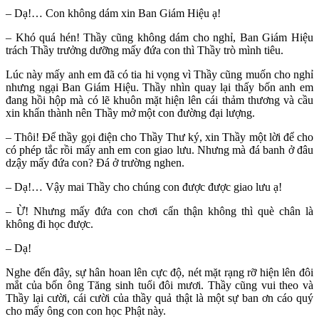
– Dạ!… Con không dám xin Ban Giám Hiệu ạ!
– Khó quá hén! Thầy cũng không dám cho nghỉ, Ban Giám Hiệu
trách Thầy trưởng dưỡng mấy đứa con thì Thầy trò mình tiêu.
Lúc này mấy anh em đã có tia hi vọng vì Thầy cũng muốn cho nghỉ
nhưng ngại Ban Giám Hiệu. Thầy nhìn quay lại thấy bốn anh em
đang hồi hộp mà có lẽ khuôn mặt hiện lên cái thảm thương và cầu
xin khẩn thành nên Thầy mở một con đường đại lượng.
– Thôi! Để thầy gọi điện cho Thầy Thư ký, xin Thầy một lời để cho
có phép tắc rồi mấy anh em con giao lưu. Nhưng mà đá banh ở đâu
dzậy mấy đứa con? Đá ở trường nghen.
– Dạ!… Vậy mai Thầy cho chúng con được được giao lưu ạ!
– Ừ! Nhưng mấy đứa con chơi cẩn thận không thì què chân là
không đi học được.
– Dạ!
Nghe đến đây, sự hân hoan lên cực độ, nét mặt rạng rỡ hiện lên đôi
mắt của bốn ông Tăng sinh tuổi đôi mươi. Thầy cũng vui theo và
Thầy lại cười, cái cười của thầy quả thật là một sự ban ơn cáo quý
cho mấy ông con con học Phật này.