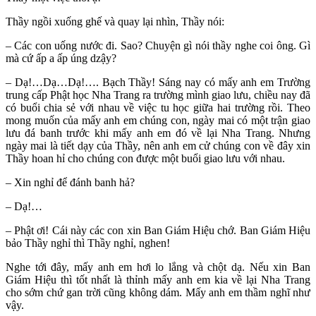
Thầy ngồi xuống ghế và quay lại nhìn, Thầy nói:
– Các con uống nước đi. Sao? Chuyện gì nói thầy nghe coi ông. Gì
mà cứ ấp a ấp úng dzậy?
– Dạ!…Dạ…Dạ!…. Bạch Thầy! Sáng nay có mấy anh em Trường
trung cấp Phật học Nha Trang ra trường mình giao lưu, chiều nay đã
có buổi chia sẻ với nhau về việc tu học giữa hai trường rồi. Theo
mong muốn của mấy anh em chúng con, ngày mai có một trận giao
lưu đá banh trước khi mấy anh em đó về lại Nha Trang. Nhưng
ngày mai là tiết dạy của Thầy, nên anh em cử chúng con về đây xin
Thầy hoan hỉ cho chúng con được một buổi giao lưu với nhau.
– Xin nghỉ để đánh banh hả?
– Dạ!…
– Phật ơi! Cái này các con xin Ban Giám Hiệu chớ. Ban Giám Hiệu
bảo Thầy nghỉ thì Thầy nghỉ, nghen!
Nghe tới đây, mấy anh em hơi lo lắng và chột dạ. Nếu xin Ban
Giám Hiệu thì tốt nhất là thỉnh mấy anh em kia về lại Nha Trang
cho sớm chứ gan trời cũng không dám. Mấy anh em thầm nghĩ như
vậy.