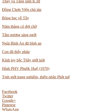
Thầy và Tăng sinh K.III
Đồng Chơn Viện chủ tán
Bóng hạc về Tây
Năm tháng có đợi chờ
Tấm gương sáng ngời
Ngài Bình An đã bình an
Con đã thấy pháp
Kính lạy bậc Thầy giới luật
Hình PHV Phước Huệ (1970)
Tịnh giới trang nghiêm, thiện nhập Phật tuệ
Facebook
Twitter
Google+
Pinterest
WhatsApp