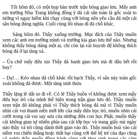
Tối hôm đó, có một họp bàn trước trận bóng giao lưu. Mấy anh
em trường Nha Trang không đồng ý đá cái sân toàn là gốc xoài to
tướng vì nguy hiểm khi chạy cùng với bóng nên yêu cầu đá một cái
sân bóng đúng nghĩa. Cuối cùng lôi nhau đi đá chỗ khác.
Sáng hôm đó. Thầy xuống trường. Mục đích của Thầy muốn
xem các anh em trường mình và trường kia giao lưu thế nào. Nhưng
không thấy bóng dáng một ai, chỉ còn lại vài huynh đệ không thích
bóng đá ở lại tăng xá.
– Ủa chứ mấy đứa xin Thầy đá banh giao lưu mà đi đâu hết rồi
bay?
– Dạ!… Kéo nhau đá chỗ khác rồi bạch Thầy, vì sân này toàn gốc
xoài không đá được. Một tăng sinh thưa.
Thầy lặng lẽ dắt xe đi về. Có lẽ Thầy buồn vì không được xem mấy
đứa học trò của mình thể hiện trong trận giao lưu đó. Thầy muốn
xem trận đó không phải vì Thầy thích bóng đá mà vì Thầy muốn
nhìn cái vui thanh niên mới lớn của mấy đứa học trò, muốn nhìn cái
cười trong cái vui say sưa của những đứa con học Phật, muốn thấy
cái không gian tự nhiên phía sau cái lớp học và trang giấy mà ngày
nào thầy và trò cũng dành thời gian vào đó. Thầy muốn hoà vào cái
niềm vui chiến thắng hoặc thất bại cùng với thế hệ trẻ của đạo cũng
có nghĩa thầy muốn đồng hành cùng với tăng sinh trong các cảm