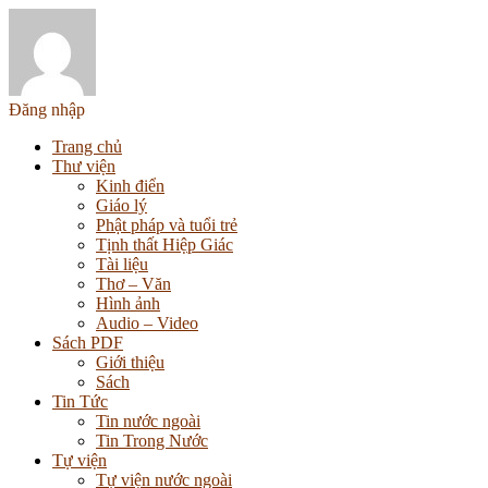
Đăng nhập
Trang chủ
Thư viện
Kinh điển
Giáo lý
Phật pháp và tuổi trẻ
Tịnh thất Hiệp Giác
Tài liệu
Thơ – Văn
Hình ảnh
Audio – Video
Sách PDF
Giới thiệu
Sách
Tin Tức
Tin nước ngoài
Tin Trong Nước
Tự viện
Tự viện nước ngoài