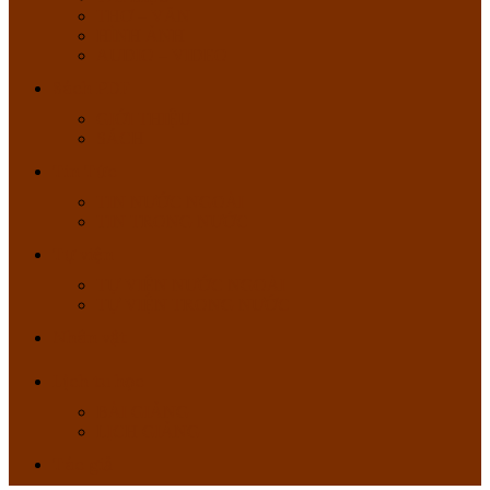
THƠ – VĂN
HÌNH ẢNH
AUDIO – VIDEO
Sách PDF
GIỚI THIỆU
SÁCH
Tin Tức
TIN NƯỚC NGOÀI
TIN TRONG NƯỚC
Tự viện
TỰ VIỆN NƯỚC NGOÀI
TỰ VIỆN TRONG NƯỚC
Nhân vật
Lịch tu học
BÀI GIẢNG
LỊCH GIẢNG
Tác giả