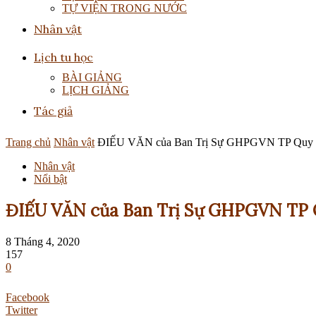
TỰ VIỆN TRONG NƯỚC
Nhân vật
Lịch tu học
BÀI GIẢNG
LỊCH GIẢNG
Tác giả
Trang chủ
Nhân vật
ĐIẾU VĂN của Ban Trị Sự GHPGVN TP Quy
Nhân vật
Nổi bật
ĐIẾU VĂN của Ban Trị Sự GHPGVN TP
8 Tháng 4, 2020
157
0
Facebook
Twitter