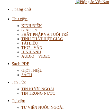
Trang chủ
Thư viện
KINH ĐIỂN
GIÁO LÝ
PHẬT PHÁP VÀ TUỔI TRẺ
TỊNH THẤT HIỆP GIÁC
TÀI LIỆU
THƠ – VĂN
HÌNH ẢNH
AUDIO – VIDEO
Sách PDF
GIỚI THIỆU
SÁCH
Tin Tức
TIN NƯỚC NGOÀI
TIN TRONG NƯỚC
Tự viện
TỰ VIỆN NƯỚC NGOÀI