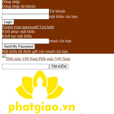
Đăng nhập
Đăng nhập tài khoản
Tài khoản
mật khẩu của bạn
Forgot your password? Get help
Khôi phục mật khẩu
Khởi tạo mật khẩu
email của bạn
Mật khẩu đã được gửi vào email của bạn.
Phật giáo Việt Nam