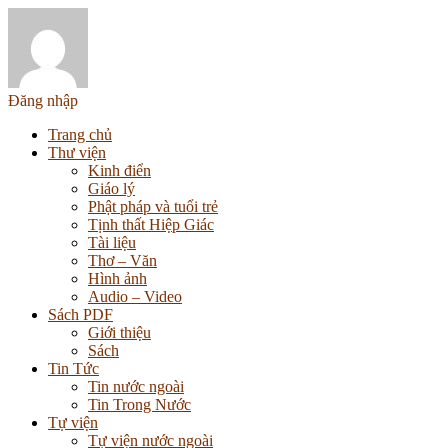
Đăng nhập
Trang chủ
Thư viện
Kinh điển
Giáo lý
Phật pháp và tuổi trẻ
Tịnh thất Hiệp Giác
Tài liệu
Thơ – Văn
Hình ảnh
Audio – Video
Sách PDF
Giới thiệu
Sách
Tin Tức
Tin nước ngoài
Tin Trong Nước
Tự viện
Tự viện nước ngoài