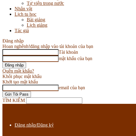
Tự viện trong nước
Nhân vật
Lịch tu học
Bài giảng
Lịch giảng
Tác giả
Đăng nhập
Hoan nghênh!
đăng nhập vào tài khoản của bạn
Tài khoản
mật khẩu của bạn
Quên mật khẩu?
Khôi phục mật khẩu
Khởi tạo mật khẩu
email của bạn
TÌM KIẾM
Đăng nhập/Đăng ký