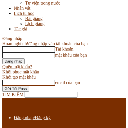
Tự viện trong nước
Nhân vật
Lịch tu học
Bài giảng
Lịch giảng
Tác giả
Đăng nhập
Hoan nghênh!
đăng nhập vào tài khoản của bạn
Tài khoản
mật khẩu của bạn
Quên mật khẩu?
Khôi phục mật khẩu
Khởi tạo mật khẩu
email của bạn
TÌM KIẾM
Đăng nhập/Đăng ký