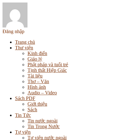
Đăng nhập
Trang chủ
Thư viện
Kinh điển
Giáo lý
Phật pháp và tuổi trẻ
Tịnh thất Hiệp Giác
Tài liệu
Thơ – Văn
Hình ảnh
Audio – Video
Sách PDF
Giới thiệu
Sách
Tin Tức
Tin nước ngoài
Tin Trong Nước
Tự viện
Tự viện nước ngoài