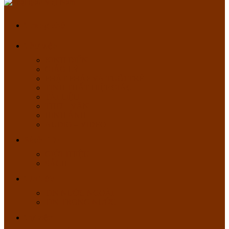
Trang chủ
Thư viện
KINH ĐIỂN
GIÁO LÝ
PHẬT PHÁP VÀ TUỔI TRẺ
TỊNH THẤT HIỆP GIÁC
TÀI LIỆU
THƠ – VĂN
HÌNH ẢNH
AUDIO – VIDEO
Sách PDF
GIỚI THIỆU
SÁCH
Tin Tức
TIN NƯỚC NGOÀI
TIN TRONG NƯỚC
Tự viện