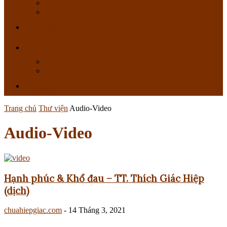
TỰ VIỆN NƯỚC NGOÀI
TỰ VIỆN TRONG NƯỚC
Nhân vật
Lịch tu học
BÀI GIẢNG
LỊCH GIẢNG
Tác giả
Trang chủ
Thư viện
Audio-Video
Audio-Video
Hạnh phúc & Khổ đau – TT. Thích Giác Hiệp
(dịch)
chuahiepgiac.com
-
14 Tháng 3, 2021