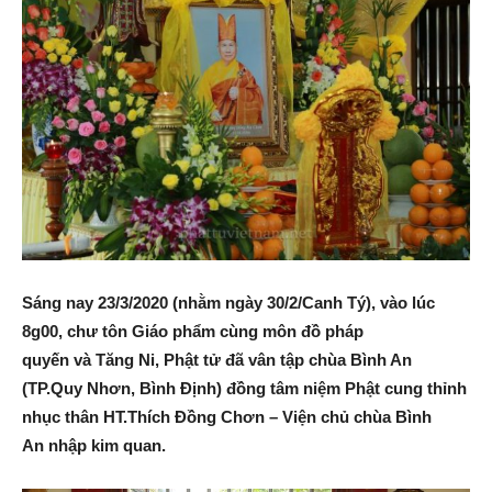
Sáng nay 23/3/2020 (nhằm ngày 30/2/Canh Tý), vào lúc
8g00,
chư tôn Giáo phẩm
cùng môn đồ pháp
quyến và
Tăng Ni
,
Phật tử
đã vân tập chùa Bình An
(TP.Quy Nhơn, Bình Định) đồng
tâm niệm
Phật cung thỉnh
nhục thân HT.Thích Đồng Chơn – Viện chủ chùa Bình
An nhập kim quan.