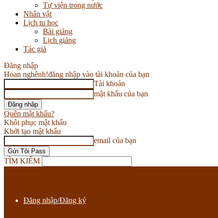
Tự viện trong nước
Nhân vật
Lịch tu học
Bài giảng
Lịch giảng
Tác giả
Đăng nhập
Hoan nghênh!
đăng nhập vào tài khoản của bạn
Tài khoản
mật khẩu của bạn
Quên mật khẩu?
Khôi phục mật khẩu
Khởi tạo mật khẩu
email của bạn
TÌM KIẾM
Đăng nhập/Đăng ký