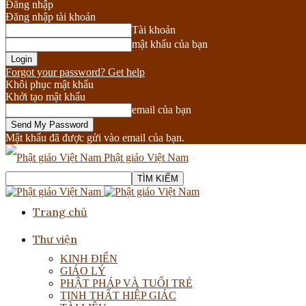
Đăng nhập
Đăng nhập tài khoản
Tài khoản
mật khẩu của bạn
Forgot your password? Get help
Khôi phục mật khẩu
Khởi tạo mật khẩu
email của bạn
Mật khẩu đã được gửi vào email của bạn.
Phật giáo Việt Nam
Trang chủ
Thư viện
KINH ĐIỂN
GIÁO LÝ
PHẬT PHÁP VÀ TUỔI TRẺ
TỊNH THẤT HIỆP GIÁC