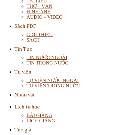
TÀI LIỆU
THƠ – VĂN
HÌNH ẢNH
AUDIO – VIDEO
Sách PDF
GIỚI THIỆU
SÁCH
Tin Tức
TIN NƯỚC NGOÀI
TIN TRONG NƯỚC
Tự viện
TỰ VIỆN NƯỚC NGOÀI
TỰ VIỆN TRONG NƯỚC
Nhân vật
Lịch tu học
BÀI GIẢNG
LỊCH GIẢNG
Tác giả