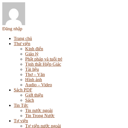
Đăng nhập
Trang chủ
Thư viện
Kinh điển
Giáo lý
Phật pháp và tuổi trẻ
Tịnh thất Hiệp Giác
Tài liệu
Thơ – Văn
Hình ảnh
Audio – Video
Sách PDF
Giới thiệu
Sách
Tin Tức
Tin nước ngoài
Tin Trong Nước
Tự viện
Tự viện nước ngoài