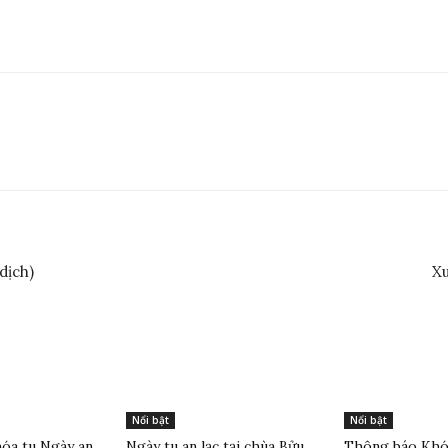
dịch)
Xu
Nổi bật
Nổi bật
óa tu Ngày an
Ngày tu an lạc tại chùa Bửu
Thông báo Khóa