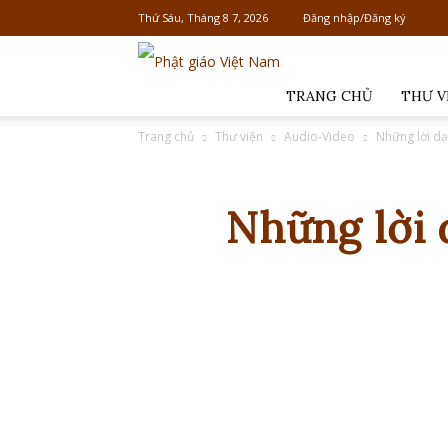
Thứ Sáu, Tháng 8 7, 2026
Đăng nhập/Đăng ký
Phật
giáo
TRANG CHỦ
THƯ V
Việt
Trang chủ
Thư viện
Audio-Video
Những lời dạ
Nam
Những lời 