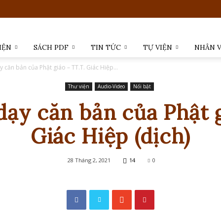
IỆN
SÁCH PDF
TIN TỨC
TỰ VIỆN
NHÂN 
y căn bản của Phật giáo – TT.T. Giác Hiệp...
Thư viện
Audio-Video
Nổi bật
dạy căn bản của Phật g
Giác Hiệp (dịch)
28 Tháng 2, 2021
14
0