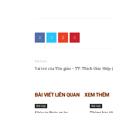
Bài trước
Vai trò của Tôn giáo – TT. Thích Giác Hiệp (
BÀI VIẾT LIÊN QUAN
XEM THÊM
Nổi bật
Nổi bật
Khóa tu Ngày an lạc
Thông báo kh