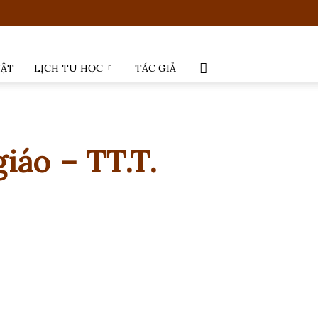
VẬT
LỊCH TU HỌC
TÁC GIẢ
iáo – TT.T.