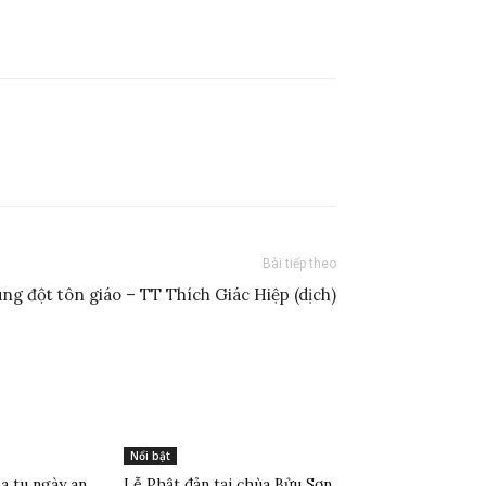
Bài tiếp theo
ng đột tôn giáo – TT Thích Giác Hiệp (dịch)
Nổi bật
 tu ngày an
Lễ Phật đản tại chùa Bửu Sơn,