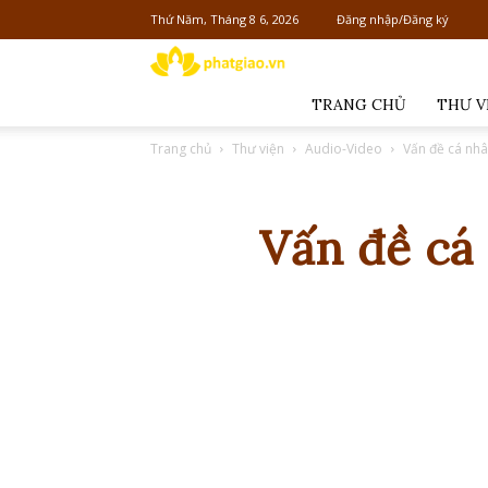
Thứ Năm, Tháng 8 6, 2026
Đăng nhập/Đăng ký
Phật
giáo
TRANG CHỦ
THƯ V
Việt
Trang chủ
Thư viện
Audio-Video
Vấn đề cá nhâ
Nam
Vấn đề cá