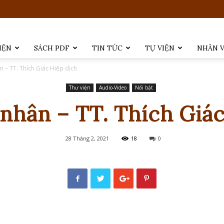
IỆN
SÁCH PDF
TIN TỨC
TỰ VIỆN
NHÂN 
n – TT. Thích Giác Hiệp dịch
Thư viện
Audio-Video
Nổi bật
 nhân – TT. Thích Giác
28 Tháng 2, 2021
18
0