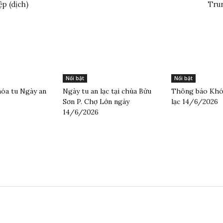
p (dịch)
Tru
Nổi bật
Nổi bật
óa tu Ngày an
Ngày tu an lạc tại chùa Bửu
Thông báo Khóa
Sơn P. Chợ Lớn ngày
lạc 14/6/2026
14/6/2026