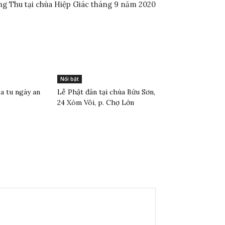
ng Thu tại chùa Hiệp Giác tháng 9 năm 2020
Nổi bật
 tu ngày an
Lễ Phật đản tại chùa Bửu Sơn,
24 Xóm Vôi, p. Chợ Lớn