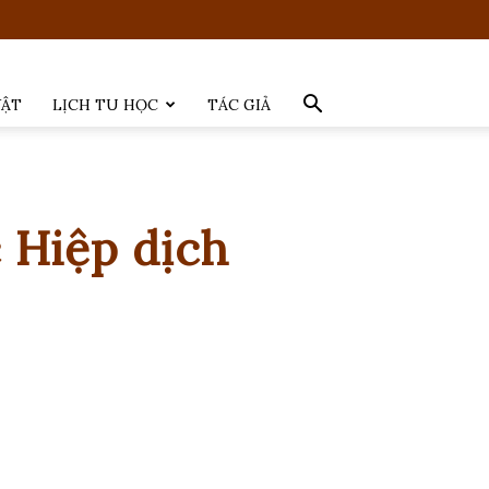
VẬT
LỊCH TU HỌC
TÁC GIẢ
 Hiệp dịch