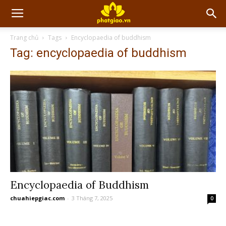
Trang chủ
Tags
Encyclopaedia of buddhism
Tag: encyclopaedia of buddhism
Encyclopaedia of Buddhism
chuahiepgiac.com
-
3 Tháng 7, 2025
0