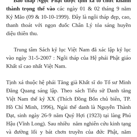
Bảo tháp Ngọc Phật được tịnh xá tổ chức khánh
thành trọng thể vào
các ngày 01 & 02 tháng 9 năm
Kỷ Mão (09 & 10-10-1999). Đây là ngôi tháp đẹp, cao,
thanh thoát với ngọn đuốc Chân Lý tỏa sáng huyền
diệu thiên thu.
Trung tâm Sách kỷ lục Việt Nam đã xác lập kỷ lục
vào ngày 31-5-2007 : Ngôi tháp của Hệ phái Phật giáo
Khất sĩ cao nhất Việt Nam.
Tịnh xá thuộc hệ phái Tăng già Khất sĩ do Tổ sư Minh
Đăng Quang sáng lập. Theo sách Tiểu sử Danh tăng
Việt Nam thế kỷ XX (Thích Đồng Bổn chủ biên, TP.
Hồ Chí Minh, 1996), Ngài thế danh là Nguyễn Thành
Đạt, sinh ngày 26-9 năm Quý Hợi (1923) tại làng Phú
Hậu (Vĩnh Long). Sau nhiều năm nghiên cứu kinh tạng
và đường lối y bát chơn truyền của đức Phật, năm