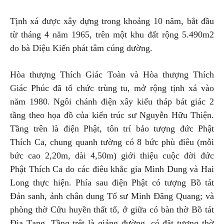
Tịnh xá được xây dựng trong khoảng 10 năm, bắt đầu
từ tháng 4 năm 1965, trên một khu đất rộng 5.490m2
do bà Diệu Kiến phát tâm cúng dường.
Hòa thượng Thích Giác Toàn và Hòa thượng Thích
Giác Phúc đã tổ chức trùng tu, mở rộng tịnh xá vào
năm 1980. Ngôi chánh điện xây kiểu tháp bát giác 2
tầng theo họa đồ của kiến trúc sư Nguyễn Hữu Thiện.
Tầng trên là điện Phật, tôn trí bảo tượng đức Phật
Thích Ca, chung quanh tường có 8 bức phù điêu (mỗi
bức cao 2,20m, dài 4,50m) giới thiệu cuộc đời đức
Phật Thích Ca do các điêu khắc gia Minh Dung và Hai
Long thực hiện. Phía sau điện Phật có tượng Bồ tát
Đản sanh, ảnh chân dung Tổ sư Minh Đăng Quang; và
phòng thờ Cửu huyền thất tổ, ở giữa có bàn thờ Bồ tát
Địa Tạng. Tầng trệt là giảng đường, có đặt tượng thờ