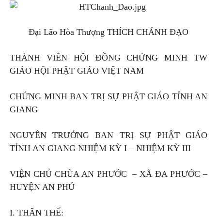
Đại Lão Hòa Thượng THÍCH CHÁNH ĐẠO
THÀNH VIÊN HỘI ĐỒNG CHỨNG MINH TW
GIÁO HỘI PHẬT GIÁO VIỆT NAM
CHỨNG MINH BAN TRỊ SỰ PHẬT GIÁO TỈNH AN
GIANG
NGUYÊN TRƯỞNG BAN TRỊ SỰ PHẬT GIÁO
TỈNH AN GIANG NHIỆM KỲ I – NHIỆM KỲ III
VIỆN CHỦ CHÙA AN PHƯỚC – XÃ ĐA PHƯỚC –
HUYỆN AN PHÚ
I. THÂN THẾ: