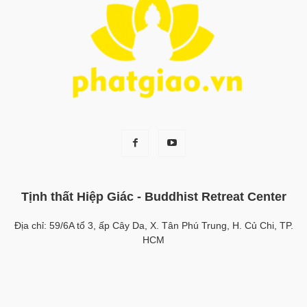
Tịnh thất Hiệp Giác - Buddhist Retreat Center
Địa chỉ: 59/6A tổ 3, ấp Cây Da, X. Tân Phú Trung, H. Củ Chi, TP.
HCM