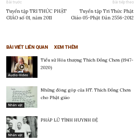
Bài trước
Bài tiếp theo
Tuyển tập TRI THỨC PHẬT
Tuyển tập Tri Thức Phật
GIÁO số 01, năm 2011
Giáo 05-Phật Đản 2556-2012
BÀI VIẾT LIÊN QUAN
XEM THÊM
Tiểu sử Hòa thượng Thích Đồng Chơn (1947-
2020)
Audio-Video
Những đóng góp của HT. Thích Đồng Chơn
cho Phật giáo
Nhân vật
PHÁP LỮ TÌNH HUYNH ĐỆ
Nhân vật