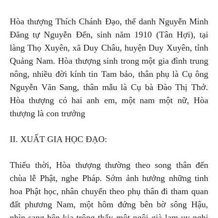
Hòa thượng Thích Chánh Đạo, thế danh Nguyễn Minh
Đăng tự Nguyễn Đến, sinh năm 1910 (Tân Hợi), tại
làng Thọ Xuyên, xã Duy Châu, huyện Duy Xuyên, tỉnh
Quảng Nam. Hòa thượng sinh trong một gia đình trung
nông, nhiều đời kính tin Tam bảo, thân phụ là Cụ ông
Nguyễn Văn Sang, thân mẫu là Cụ bà Đào Thị Thở.
Hòa thượng có hai anh em, một nam một nữ, Hòa
thượng là con trưởng
II. XUẤT GIA HỌC ĐẠO:
Thiếu thời, Hòa thượng thường theo song thân đến
chùa lễ Phật, nghe Pháp. Sớm ảnh hưởng những tinh
hoa Phật học, nhân chuyến theo phụ thân đi tham quan
đất phương Nam, một hôm đứng bên bờ sông Hậu,
nhìn sang bên kia trông thấy một ngôi già lam uy nghi