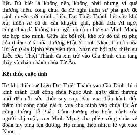
liệt. Dù biết là không nên, không phải nhưng vì quá
thương mến, công chúa đã đề nghị thiền sư phá giới để
sánh duyên với mình. Liễu Đạt Thiệt Thành hết sức khó
xử, thiền sư đã ân cần khuyên giải, phân tích. Ai ngờ,
công chúa đã không tỉnh ngộ mà còn nhờ vua Minh Mạng
tác hợp cho mình. Giữa lúc bối rối, khó xử đó thì sư phụ
của thiền sư là hòa thượng Phật Ý Linh Nhạc, trụ trì chùa
Từ Ân (Gia Định) vừa viên tịch. Nhân cơ hội này, thiền sư
Liễu Đạt Thiệt Thành đã xin trở vào Gia Định chịu tang
thầy và chấp chánh chùa Từ Ân.
Kết thúc cuộc tình
Từ khi thiền sư Liễu Đạt Thiệt Thành vào Gia Định thì ở
kinh thành Huế công chúa Ngọc Anh ngày đêm thương
nhớ đến nỗi sức khỏe suy sụp. Khi vua thân hành đến
thăm thì công chúa nài nỉ vua cho mình vào chùa Từ Ân
cúng dường, lễ Phật. Cảm thương cho hoàn cảnh của
người chị ruột, vua Minh Mạng cho phép công chúa và
đoàn tùy tùng lên đường. Họ mang theo nhiều lễ vật xuôi
Nam…