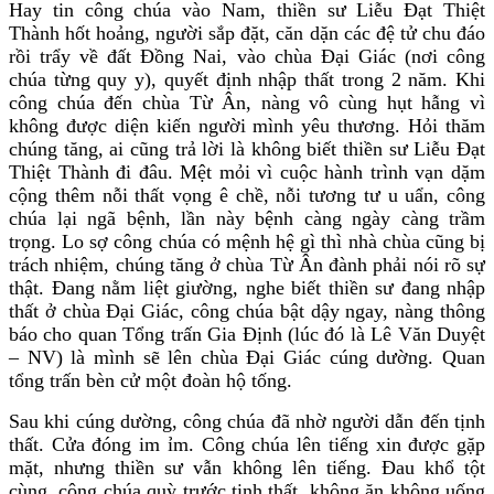
Hay tin công chúa vào Nam, thiền sư Liễu Đạt Thiệt
Thành hốt hoảng, người sắp đặt, căn dặn các đệ tử chu đáo
rồi trẩy về đất Đồng Nai, vào chùa Đại Giác (nơi công
chúa từng quy y), quyết định nhập thất trong 2 năm. Khi
công chúa đến chùa Từ Ân, nàng vô cùng hụt hẫng vì
không được diện kiến người mình yêu thương. Hỏi thăm
chúng tăng, ai cũng trả lời là không biết thiền sư Liễu Đạt
Thiệt Thành đi đâu. Mệt mỏi vì cuộc hành trình vạn dặm
cộng thêm nỗi thất vọng ê chề, nỗi tương tư u uẩn, công
chúa lại ngã bệnh, lần này bệnh càng ngày càng trầm
trọng. Lo sợ công chúa có mệnh hệ gì thì nhà chùa cũng bị
trách nhiệm, chúng tăng ở chùa Từ Ân đành phải nói rõ sự
thật. Đang nằm liệt giường, nghe biết thiền sư đang nhập
thất ở chùa Đại Giác, công chúa bật dậy ngay, nàng thông
báo cho quan Tổng trấn Gia Định (lúc đó là Lê Văn Duyệt
– NV) là mình sẽ lên chùa Đại Giác cúng dường. Quan
tổng trấn bèn cử một đoàn hộ tống.
Sau khi cúng dường, công chúa đã nhờ người dẫn đến tịnh
thất. Cửa đóng im ỉm. Công chúa lên tiếng xin được gặp
mặt, nhưng thiền sư vẫn không lên tiếng. Đau khổ tột
cùng, công chúa quỳ trước tịnh thất, không ăn không uống