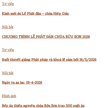
Tự viện
Kính mời dự Lễ Phật đản – chùa Hiệp Giác
Nổi bật
CHƯƠNG TRÌNH LỄ PHẬT ĐẢN CHÙA BỬU SƠN 2026
Tự viện
Buổi thuyết giảng Phật pháp và khoá lễ sám hối 16/5/2026
Nổi bật
Ngày tu an lac, 19-4-2026
Hình ảnh
Bếp ăn thiện nguyện chùa Bửu Sơn trao 500 suất ăn