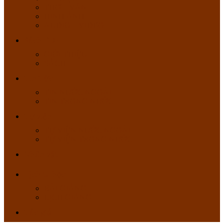
THƠ – VĂN
HÌNH ẢNH
AUDIO – VIDEO
Sách PDF
GIỚI THIỆU
SÁCH
Tin Tức
TIN NƯỚC NGOÀI
TIN TRONG NƯỚC
Tự viện
TỰ VIỆN NƯỚC NGOÀI
TỰ VIỆN TRONG NƯỚC
Nhân vật
Lịch tu học
BÀI GIẢNG
LỊCH GIẢNG
Tác giả