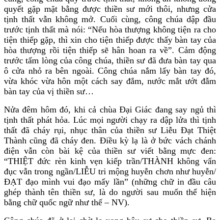
quyết gặp mặt bằng được thiền sư mới thôi, nhưng cửa
tịnh thất vẫn không mở. Cuối cùng, công chúa dập đầu
trước tịnh thất mà nói: “Nếu hòa thượng không tiện ra cho
tiện thiếp gặp, thì xin cho tiện thiếp được thấy bàn tay của
hòa thượng rồi tiện thiếp sẽ hân hoan ra về”. Cảm động
trước tấm lòng của công chúa, thiền sư đã đưa bàn tay qua
ô cửa nhỏ ra bên ngoài. Công chúa nắm lấy bàn tay đó,
vừa khóc vừa hôn một cách say đắm, nước mắt ướt đẫm
bàn tay của vị thiền sư…
Nửa đêm hôm đó, khi cả chùa Đại Giác đang say ngủ thì
tịnh thất phát hỏa. Lúc mọi người chạy ra dập lửa thì tịnh
thất đã cháy rụi, nhục thân của thiền sư Liễu Đạt Thiệt
Thành cũng đã cháy đen. Điều kỳ lạ là ở bức vách chánh
điện vẫn còn bài kệ của thiền sư viết bằng mực đen:
“THIỆT đức rèn kinh vẹn kiếp trần/THÀNH không vẩn
đục vẫn trong ngần/LIỄU tri mộng huyễn chơn như huyễn/
ĐẠT đạo mình vui đạo mấy lần” (những chữ in đầu câu
ghép thành tên thiền sư, là do người sau muốn thể hiện
bằng chữ quốc ngữ như thế – NV).