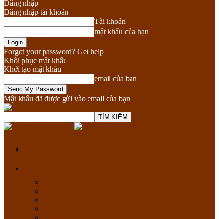
Đăng nhập
Đăng nhập tài khoản
Tài khoản
mật khẩu của bạn
Forgot your password? Get help
Khôi phục mật khẩu
Khởi tạo mật khẩu
email của bạn
Mật khẩu đã được gửi vào email của bạn.
Phật giáo Việt Nam
Trang chủ
Thư viện
KINH ĐIỂN
GIÁO LÝ
PHẬT PHÁP VÀ TUỔI TRẺ
TỊNH THẤT HIỆP GIÁC
TÀI LIỆU