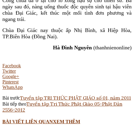
Công chúa đã ở lại chờ lo xong hậu sự cho thiền sư. Ba
ngày sau đó, nàng uống thuốc độc quyên sinh tại hậu viên
chùa Đại Giác, kết thúc một mối tình đơn phương và
ngang trái.
Chùa Đại Giác nay thuộc ấp Nhị Bình, xã Hiệp Hòa,
TP.Biên Hòa (Đồng Nai).
Hà Đình Nguyên
(thanhnienonline)
Facebook
Twitter
Google+
Pinterest
WhatsApp
Tuyển tập TRI THỨC PHẬT GIÁO số 01, năm 2011
Bài trước
Tuyển tập Tri Thức Phật Giáo 05-Phật Đản
Bài tiếp theo
2556-2012
BÀI VIẾT LIÊN QUAN
XEM THÊM