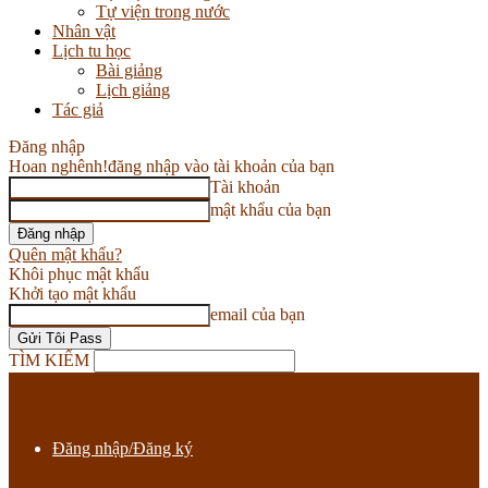
Tự viện trong nước
Nhân vật
Lịch tu học
Bài giảng
Lịch giảng
Tác giả
Đăng nhập
Hoan nghênh!
đăng nhập vào tài khoản của bạn
Tài khoản
mật khẩu của bạn
Quên mật khẩu?
Khôi phục mật khẩu
Khởi tạo mật khẩu
email của bạn
TÌM KIẾM
Đăng nhập/Đăng ký