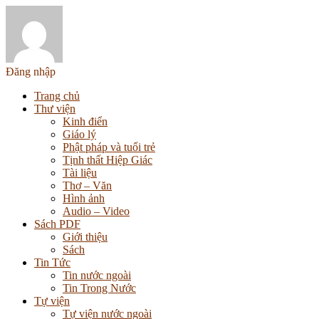
Đăng nhập
Trang chủ
Thư viện
Kinh điển
Giáo lý
Phật pháp và tuổi trẻ
Tịnh thất Hiệp Giác
Tài liệu
Thơ – Văn
Hình ảnh
Audio – Video
Sách PDF
Giới thiệu
Sách
Tin Tức
Tin nước ngoài
Tin Trong Nước
Tự viện
Tự viện nước ngoài