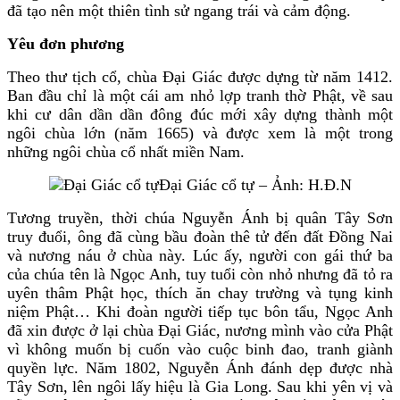
đã tạo nên một thiên tình sử ngang trái và cảm động.
Yêu đơn phương
Theo thư tịch cổ, chùa Đại Giác được dựng từ năm 1412.
Ban đầu chỉ là một cái am nhỏ lợp tranh thờ Phật, về sau
khi cư dân dần dần đông đúc mới xây dựng thành một
ngôi chùa lớn (năm 1665) và được xem là một trong
những ngôi chùa cổ nhất miền Nam.
Đại Giác cổ tự – Ảnh: H.Đ.N
Tương truyền, thời chúa Nguyễn Ánh bị quân Tây Sơn
truy đuổi, ông đã cùng bầu đoàn thê tử đến đất Đồng Nai
và nương náu ở chùa này. Lúc ấy, người con gái thứ ba
của chúa tên là Ngọc Anh, tuy tuổi còn nhỏ nhưng đã tỏ ra
uyên thâm Phật học, thích ăn chay trường và tụng kinh
niệm Phật… Khi đoàn người tiếp tục bôn tẩu, Ngọc Anh
đã xin được ở lại chùa Đại Giác, nương mình vào cửa Phật
vì không muốn bị cuốn vào cuộc binh đao, tranh giành
quyền lực. Năm 1802, Nguyễn Ánh đánh dẹp được nhà
Tây Sơn, lên ngôi lấy hiệu là Gia Long. Sau khi yên vị và