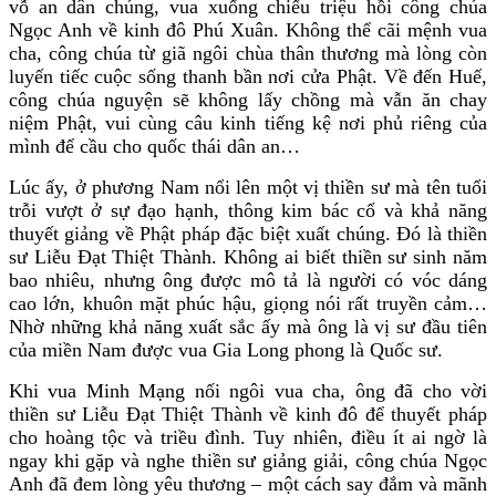
vỗ an dân chúng, vua xuống chiếu triệu hồi công chúa
Ngọc Anh về kinh đô Phú Xuân. Không thể cãi mệnh vua
cha, công chúa từ giã ngôi chùa thân thương mà lòng còn
luyến tiếc cuộc sống thanh bần nơi cửa Phật. Về đến Huế,
công chúa nguyện sẽ không lấy chồng mà vẫn ăn chay
niệm Phật, vui cùng câu kinh tiếng kệ nơi phủ riêng của
mình để cầu cho quốc thái dân an…
Lúc ấy, ở phương Nam nổi lên một vị thiền sư mà tên tuổi
trỗi vượt ở sự đạo hạnh, thông kim bác cổ và khả năng
thuyết giảng về Phật pháp đặc biệt xuất chúng. Đó là thiền
sư Liễu Đạt Thiệt Thành. Không ai biết thiền sư sinh năm
bao nhiêu, nhưng ông được mô tả là người có vóc dáng
cao lớn, khuôn mặt phúc hậu, giọng nói rất truyền cảm…
Nhờ những khả năng xuất sắc ấy mà ông là vị sư đầu tiên
của miền Nam được vua Gia Long phong là Quốc sư.
Khi vua Minh Mạng nối ngôi vua cha, ông đã cho vời
thiền sư Liễu Đạt Thiệt Thành về kinh đô để thuyết pháp
cho hoàng tộc và triều đình. Tuy nhiên, điều ít ai ngờ là
ngay khi gặp và nghe thiền sư giảng giải, công chúa Ngọc
Anh đã đem lòng yêu thương – một cách say đắm và mãnh