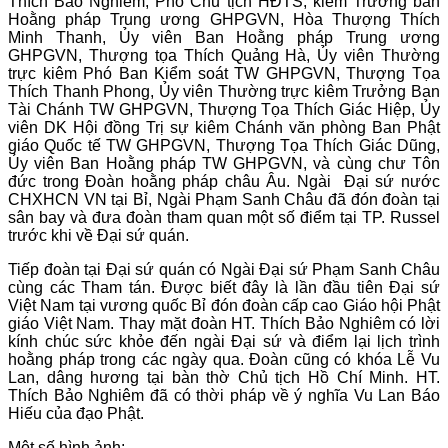
Thích Bảo Nghiêm, Phó Chủ tịch HĐTS, kiêm Trưởng ban
Hoằng pháp Trung ương GHPGVN, Hòa Thượng Thích
Minh Thanh, Ủy viên Ban Hoằng pháp Trung ương
GHPGVN, Thượng tọa Thích Quảng Hà, Ủy viên Thường
trực kiêm Phó Ban Kiểm soát TW GHPGVN, Thượng Tọa
Thích Thanh Phong, Ủy viên Thường trực kiêm Trưởng Ban
Tài Chánh TW GHPGVN, Thượng Tọa Thích Giác Hiệp, Ủy
viên DK Hội đồng Trị sự kiêm Chánh văn phòng Ban Phật
giáo Quốc tế TW GHPGVN, Thượng Tọa Thích Giác Dũng,
Ủy viên Ban Hoằng pháp TW GHPGVN, và cùng chư Tôn
đức trong Đoàn hoằng pháp châu Âu. Ngài Đại sứ nước
CHXHCN VN tại Bỉ, Ngài Phạm Sanh Châu đã đón đoàn tại
sân bay và đưa đoàn tham quan một số điểm tại TP. Russel
trước khi về Đại sứ quán.
Tiếp đoàn tại Đại sứ quán có Ngài Đại sứ Phạm Sanh Châu
cùng các Tham tán. Được biết đây là lần đầu tiên Đại sứ
Việt Nam tại vương quốc Bỉ đón đoàn cấp cao Giáo hội Phật
giáo Việt Nam. Thay mặt đoàn HT. Thích Bảo Nghiêm có lời
kính chúc sức khỏe đến ngài Đại sứ và điểm lại lịch trình
hoằng pháp trong các ngày qua. Đoàn cũng có khóa Lễ Vu
Lan, dâng hương tại bàn thờ Chủ tịch Hồ Chí Minh. HT.
Thích Bảo Nghiêm đã có thời pháp về ý nghĩa Vu Lan Báo
Hiếu của đạo Phật.
Một số hình ảnh: