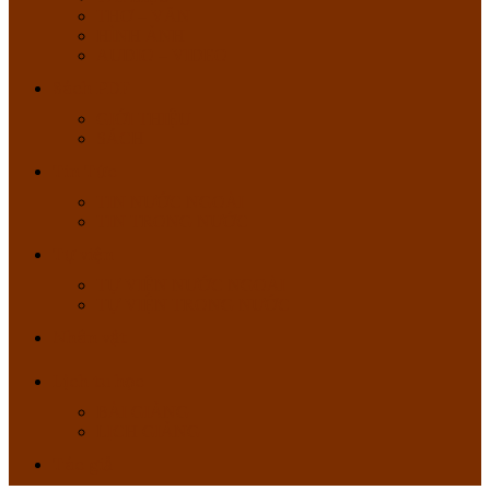
THƠ – VĂN
HÌNH ẢNH
AUDIO – VIDEO
Sách PDF
GIỚI THIỆU
SÁCH
Tin Tức
TIN NƯỚC NGOÀI
TIN TRONG NƯỚC
Tự viện
TỰ VIỆN NƯỚC NGOÀI
TỰ VIỆN TRONG NƯỚC
Nhân vật
Lịch tu học
BÀI GIẢNG
LỊCH GIẢNG
Tác giả