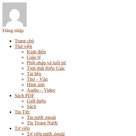
Đăng nhập
Trang chủ
Thư viện
Kinh điển
Giáo lý
Phật pháp và tuổi trẻ
Tịnh thất Hiệp Giác
Tài liệu
Thơ – Văn
Hình ảnh
Audio – Video
Sách PDF
Giới thiệu
Sách
Tin Tức
Tin nước ngoài
Tin Trong Nước
Tự viện
Tự viện nước ngoài