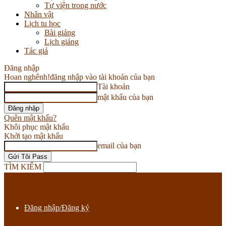
Tự viện trong nước
Nhân vật
Lịch tu học
Bài giảng
Lịch giảng
Tác giả
Đăng nhập
Hoan nghênh!
đăng nhập vào tài khoản của bạn
Tài khoản
mật khẩu của bạn
Quên mật khẩu?
Khôi phục mật khẩu
Khởi tạo mật khẩu
email của bạn
TÌM KIẾM
Đăng nhập/Đăng ký