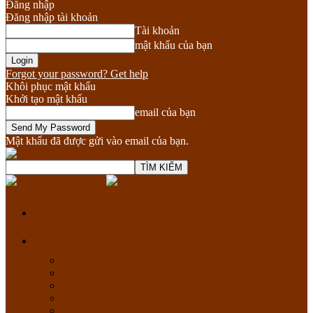
Đăng nhập
Đăng nhập tài khoản
Tài khoản
mật khẩu của bạn
Forgot your password? Get help
Khôi phục mật khẩu
Khởi tạo mật khẩu
email của bạn
Mật khẩu đã được gửi vào email của bạn.
Phật giáo Việt Nam
Trang chủ
Thư viện
KINH ĐIỂN
GIÁO LÝ
PHẬT PHÁP VÀ TUỔI TRẺ
TỊNH THẤT HIỆP GIÁC
TÀI LIỆU