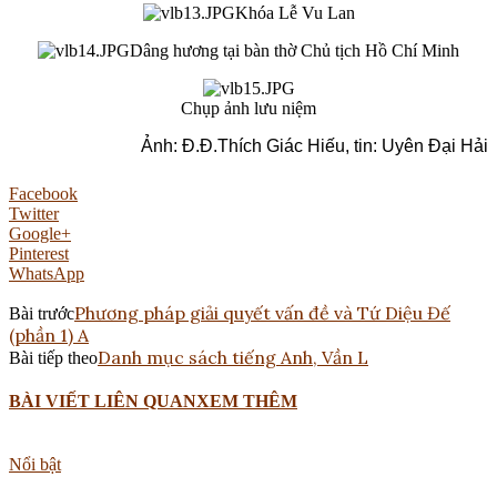
Khóa Lễ Vu Lan
Dâng hương tại bàn thờ Chủ tịch Hồ Chí Minh
Chụp ảnh lưu niệm
Ảnh: Đ.Đ.Thích Giác Hiếu, tin: Uyên Đại Hải
Facebook
Twitter
Google+
Pinterest
WhatsApp
Phương pháp giải quyết vấn đề và Tứ Diệu Đế
Bài trước
(phần 1) A
Danh mục sách tiếng Anh, Vần L
Bài tiếp theo
BÀI VIẾT LIÊN QUAN
XEM THÊM
Nổi bật