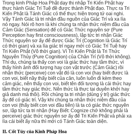
Trong kinh Pháp Hoa Phật dạy thị nhập Tri Kiến Phật hay
thực hành Giác Trí Tuệ đề được thành Phật đạo. Thực ra Tri
Kiến Phật là Tánh Giác có thể thực hiện trong tứ oai nghi.
Vậy Tánh Giác là tri nhận đầu nguồn của Giác Trí và xa lìa
nó ngay. Nói rõ hơn là khi chúng ta nhận thức niệm đầu của
Cảm Giác (Sensation) để có Giác Thức nguyên sơ (Pure
Perception hay first consciousness), lập tức tri nhận Giác
Thức nguyên sơ ấy để được Giác Trí (Cognition là Giác Trí
có thời gian) và xa lìa giác trí ngay mới có Giác Trí Tuệ hay
Tri Kiến Phật (Vô thời gian). Vì Tri Kiến Phật là Tri Thức
Nguyên Thủy (Pure Cognition) của Chân Trí (Vô thời không).
Thí dụ, chúng ta thấy con voi là giác thức hay tâm thức, vì
thấy hình ảnh đối tượng hay con vật trước (Cảm Giác) rồi
nhận thức (perceive) con vật đó là con voi (hay biết được là
con voi, biết nầy thấy biết của căn, luôn luôn đi kèm theo
cảm giác, nên thấy con voi, biết tên đối tượng là cái thức hay
tâm thức hay giác thức. Nên thức là thực tại duyên khởi hay
giả danh mà thôi). Rồi chúng ta tri nhận (dùng ý trí) giác thức
ấy để có giác trí. Vậy khi chúng ta nhận thức niệm đầu của
con voi (thấy biết con voi đầu tiên) là ta có giác thức nguyên
sơ, lập tức ta tri nhận (Hay Biết: Cognize chớ không phải là
perceive) giác thức nguyên sơ ấy để Tri Kiến Phật và phải xa
lìa cái biết ấy nữa thì mới có Tánh Giác toàn diện.
II. Cốt Tủy của Kinh Pháp Hoa