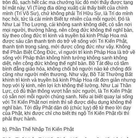
tròn đủ, sạch hết các ma chướng lúc đó mới thấy được tạng
bí mật này. Vì (Tùng địa dũng xuất) cái thấy biết của chính
mình (Trí Vô Sư), chứ không phải Trí Hữu Sư, là Trí do mình
học hỏi, tức là cái mình Biết tự nhiên của mỗi người. Đó là
Như Lai Thọ Lượng, cái không sanh không diệt, có sẳn nơi
mọi người, thường hằng, nên công đức không thể nghĩ bàn,
tùy theo công đức trì kinh và truyền bá kinh Pháp Hoa mà
được sáu căn thanh tịnh do trở về sống với Tri Kiến Phật,
thanh tịnh trong sáng, mới được công đức như vậy. Không
thể Phân Biệt Công Đức, vì ngưới trì kinh Pháp Hoa là trở về
sống với Pháp thân không hình tướng không sanh không
diệt, nên công đức không thể nghĩ bàn. Bồ Tát đều có tâm
bình đẳng giáo hóa, không chối bỏ người nào kẻ chống đối
cũng như người mến thương. Như vậy, Bồ Tát Thường Bất
khinh trì kinh và truyền bá kinh Pháp Hoa rất đơn giản nhưng
hợp với lý kinh, nên lợi ích không thể lường. Như Lai Thần
Lực, có đủ thần thông vượt hẳn sức người, là Tri Kiến Phật
có sẳn nơi mỗi người chúng sanh. Nếu ai biết quay lại sống
với Tri Kiến Phật nơi mình thì sẽ được diệu dụng không thể
nghĩ bàn. Tới đây Phật dặn dò (chúc lụy) đệ tử theo lời dạy
của Phật, khi được chỉ cho biết thị ngộ Tri Kiến Phật rồi thì
phải thực hành.
b). Phần Thể Nhập Tri Kiến Phật