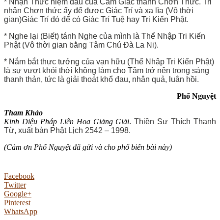
* Nhận Thức niệm đầu của Cảm Giác thành Chơn Thức. Tri
nhận Chơn thức ấy để được Giác Trí và xa lìa (Vô thời
gian)Giác Trí đó để có Giác Trí Tuệ hay Tri Kiến Phật.
* Nghe lại (Biết) tánh Nghe của mình là Thể Nhập Tri Kiến
Phật (Vô thời gian bằng Tâm Chú Đà La Ni).
* Nắm bắt thực tướng của vạn hữu (Thể Nhập Tri Kiến Phật)
là sự vượt khỏi thời không làm cho Tâm trở nên trong sáng
thanh thản, tức là giải thoát khổ đau, nhân quả, luân hồi.
Phổ Nguyệt
Tham Khảo
Kinh Diệu Pháp Liên Hoa Giảng Giải
. Thiền Sư Thích Thanh
Từ, xuất bản Phật Lịch 2542 – 1998.
(Cảm ơn Phổ Nguyệt đã gửi và cho phổ biến bài này)
Facebook
Twitter
Google+
Pinterest
WhatsApp