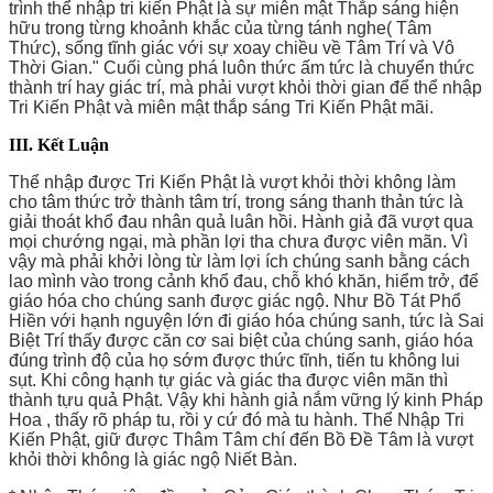
trình thể nhập tri kiến Phật là sự miên mật Thắp sáng hiện
hữu trong từng khoảnh khắc của từng tánh nghe( Tâm
Thức), sống tĩnh giác với sự xoay chiều về Tâm Trí và Vô
Thời Gian." Cuối cùng phá luôn thức ấm tức là chuyển thức
thành trí hay giác trí, mà phải vượt khỏi thời gian để thể nhập
Tri Kiến Phật và miên mật thắp sáng Tri Kiến Phật mãi.
III. Kết Luận
Thể nhập được Tri Kiến Phật là vượt khỏi thời không làm
cho tâm thức trở thành tâm trí, trong sáng thanh thản tức là
giải thoát khổ đau nhân quả luân hồi. Hành giả đã vượt qua
mọi chướng ngại, mà phần lợi tha chưa được viên mãn. Vì
vậy mà phải khởi lòng từ làm lợi ích chúng sanh bằng cách
lao mình vào trong cảnh khổ đau, chỗ khó khăn, hiểm trở, để
giáo hóa cho chúng sanh được giác ngộ. Như Bồ Tát Phổ
Hiền với hạnh nguyện lớn đi giáo hóa chúng sanh, tức là Sai
Biệt Trí thấy được căn cơ sai biệt của chúng sanh, giáo hóa
đúng trình độ của họ sớm được thức tĩnh, tiến tu không lui
sụt. Khi công hạnh tự giác và giác tha được viên mãn thì
thành tựu quả Phật. Vậy khi hành giả nắm vững lý kinh Pháp
Hoa , thấy rõ pháp tu, rồi y cứ đó mà tu hành. Thể Nhập Tri
Kiến Phật, giữ được Thâm Tâm chí đến Bồ Đề Tâm là vượt
khỏi thời không là giác ngộ Niết Bàn.