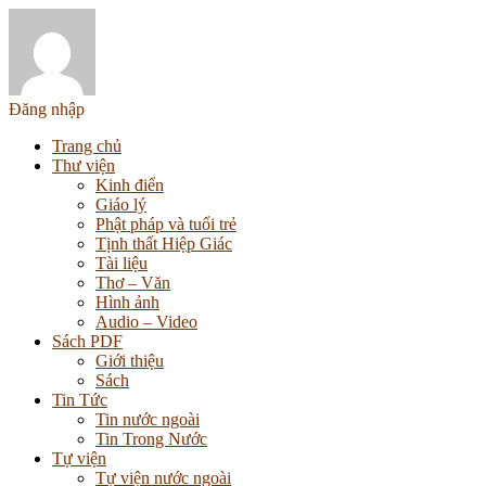
Đăng nhập
Trang chủ
Thư viện
Kinh điển
Giáo lý
Phật pháp và tuổi trẻ
Tịnh thất Hiệp Giác
Tài liệu
Thơ – Văn
Hình ảnh
Audio – Video
Sách PDF
Giới thiệu
Sách
Tin Tức
Tin nước ngoài
Tin Trong Nước
Tự viện
Tự viện nước ngoài