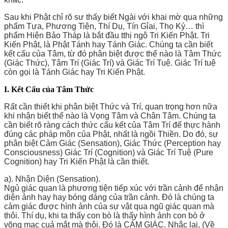
Sau khi Phật chỉ rõ sư thấy biết Ngài với khai mờ qua những
phẩm Tựa, Phương Tiện, Thí Dụ, Tín Gỉai, Thọ Ký… thì
phẩm Hiện Bảo Tháp là bắt đầu tthị ngộ Tri Kiến Phật. Tri
Kiến Phật, là Phật Tánh hay Tánh Giác. Chúng ta cần biết
kết cấu của Tâm, từ đó phân biệt được thế nào là Tâm Thức
(Giác Thức), Tâm Trí (Giác Trí) và Giác Trí Tuệ. Giác Trí tuệ
còn gọi là Tánh Giác hay Tri Kiến Phật.
I. Kết Cấu của Tâm Thức
Rất cần thiết khi phân biệt Thức và Trí, quan trọng hơn nữa
khi nhận biết thế nào là Vọng Tâm và Chân Tâm. Chúng ta
cần biết rõ ràng cách thức cấu kết của Tâm Trí để thực hành
đúng các pháp môn của Phật, nhất là ngồi Thiền. Do đó, sự
phân biệt Cảm Giác (Sensation), Giác Thức (Perception hay
Consciousness) Giác Trí (Cognition) và Giác Trí Tuệ (Pure
Cognition) hay Tri Kiến Phật là cần thiết.
a). Nhận Diện (Sensation).
Ngủ giác quan là phương tiện tiếp xúc với trần cảnh để nhận
diện ảnh hay hay bóng dáng của trần cảnh. Đó là chúng ta
cảm giác được hình ảnh của sự vật qua ngũ giác quan mà
thôi. Thí dụ, khi ta thấy con bò là thấy hình ảnh con bò ở
võng mạc cuả mắt mà thôi. Đó là CẢM GIÁC. Nhắc lại, (Về