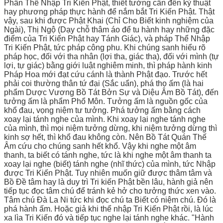
Phần Thể Nhập Tri Kiến Phật, thiết tưởng cần đến kỷ thuật
hay phương pháp thực hành để nắm bắt Tri Kiến Phật. Thật
vậy, sau khi được Phật Khai (Chỉ Cho Biết kinh nghiệm của
Ngài), Thị Ngộ (Dạy chỗ thâm áo để tu hành hay những đặc
điểm của Tri Kiến Phật hay Tánh Giác), và pháp Thể Nhập
Tri Kiến Phật, tức pháp công phu. Khi chúng sanh hiểu rõ
pháp học, đối với tha nhân (lợi tha, giác tha), đối với mình (tự
lợi, tự giác) bằng giới luật nghiêm minh, thì pháp hành kinh
Pháp Hoa mới đạt cứu cánh là thành Phật đạo. Trước hết
phải coi thường thân tứ đại (Sắc uẩn), phá thọ ấm (là hai
phẩm Dược Vương Bồ Tát Bởn Sự và Diệu Âm Bồ Tát), đến
tưởng ấm là phẩm Phổ Môn. Tưởng ấm là nguồn gốc của
khổ đau, vọng niệm tư tưởng. Phá tưởng ấm bằng cách
xoay lại tánh nghe của mình. Khi xoay lại nghe tánh nghe
của mình, thì mọi niệm tưởng dừng, khi niệm tưởng dừng thì
kinh sợ hết, thì khổ đau không còn. Nên Bồ Tát Quán Thế
Âm cứu cho chúng sanh hết khổ. Vậy khi nghe một âm
thanh, ta biết có tánh nghe, tức là khi nghe một âm thanh ta
xoay lại nghe (biết) tánh nghe (nhĩ thức) của mình, tức Nhập
được Tri Kiến Phật. Tuy nhiên muốn giữ được thâm tâm và
Bồ Đề tâm hay là duy trì Tri kiến Phật bền lâu, hành giả nên
tiếp tục đọc tâm chú để tránh kẻ hở cho tưởng thức xen vào.
Tâm chú Đà La Ni tức khi đọc chú ta Biết có niệm chú. Đó là
phá hành ấm. Hoặc giả khi thể nhập Tri Kiến Phật rồi, là lúc
xa lìa Tri Kiến đó và tiếp tục nghe lại tánh nghe khác. "Hành