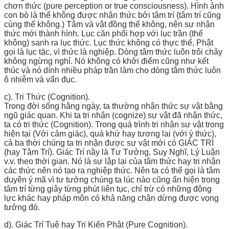
chơn thức (pure perception or true consciousness). Hình ảnh
con bò là thể không được nhận thức bởi tâm trí (tâm trí cũng
cùng thể không.) Tâm và vật đồng thể không, nên sự nhận
thức mới thành hình. Lục căn phối hợp với lục trần (thể
không) sanh ra lục thức. Lục thức không có thực thể, Phật
gọi là lục tặc, vì thức là nghiệp. Dòng tâm thức luôn trôi chảy
không ngừng nghỉ. Nó không có khởi điểm cũng như kết
thúc và nó dính nhiều pháp trần làm cho dòng tâm thức luôn
ô nhiễm và vẩn đục.
c). Tri Thức (Cognition).
Trong đời sống hằng ngày, ta thường nhận thức sự vật bằng
ngũ giác quan. Khi ta tri nhận (cognize) sự vật đã nhận thức,
ta có tri thức (Cognition). Trong quá trình tri nhận sự vật trong
hiện tại (Với cảm giác), quá khứ hay tương lai (với ý thức),
cả ba thời chúng ta tri nhận được sự vật mới có GIÁC TRÍ
(hay Tâm Trí). Giác Trí nầy là Tư Tưởng, Suy Nghĩ, Lý Luận
v.v. theo thời gian. Nó là sự lập lại của tâm thức hay tri nhận
các thức nên nó tạo ra nghiệp thức. Nên ta có thể gọi là tâm
duyên ý mã vì tư tưởng chúng ta lúc nào cũng ẩn hiện trong
tâm trí từng giây từng phút liên tục, chỉ trừ có những động
lực khác hay pháp môn có khả năng chận dừng được vọng
tưởng đó.
d). Giác Trí Tuệ hay Tri Kiến Phật (Pure Cognition).