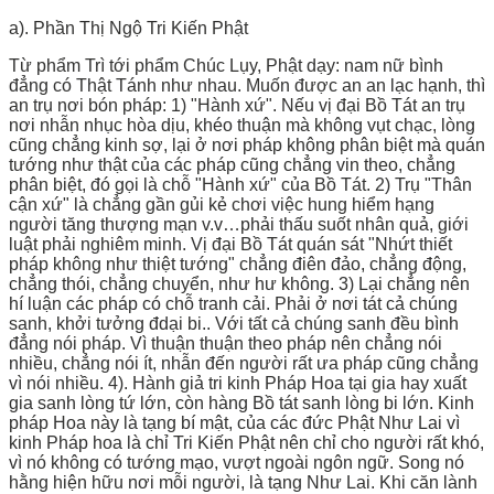
a). Phần Thị Ngộ Tri Kiến Phật
Từ phẩm Trì tới phẩm Chúc Lụy, Phật dạy: nam nữ bình
đẳng có Thật Tánh như nhau. Muốn được an an lạc hạnh, thì
an trụ nơi bón pháp: 1) "Hành xứ". Nếu vị đại Bồ Tát an trụ
nơi nhẫn nhục hòa dịu, khéo thuận mà không vụt chạc, lòng
cũng chẳng kinh sợ, lại ở nơi pháp không phân biệt mà quán
tướng như thật của các pháp cũng chẳng vin theo, chẳng
phân biệt, đó gọi là chỗ "Hành xứ" của Bồ Tát. 2) Trụ "Thân
cận xứ" là chẳng gần gủi kẻ chơi việc hung hiểm hạng
người tăng thượng mạn v.v…phải thấu suốt nhân quả, giới
luật phải nghiêm minh. Vị đại Bồ Tát quán sát "Nhứt thiết
pháp không như thiệt tướng" chẳng điên đảo, chẳng động,
chẳng thói, chẳng chuyển, như hư không. 3) Lại chẳng nên
hí luận các pháp có chỗ tranh cải. Phải ở nơi tát cả chúng
sanh, khởi tưởng đdại bi.. Với tất cả chúng sanh đều bình
đẳng nói pháp. Vì thuận thuận theo pháp nên chẳng nói
nhiều, chẳng nói ít, nhẫn đến người rất ưa pháp cũng chẳng
vì nói nhiều. 4). Hành giả tri kinh Pháp Hoa tại gia hay xuất
gia sanh lòng tứ lớn, còn hàng Bồ tát sanh lòng bi lớn. Kinh
pháp Hoa này là tạng bí mật, của các đức Phật Như Lai vì
kinh Pháp hoa là chỉ Tri Kiến Phật nên chỉ cho người rất khó,
vì nó không có tướng mạo, vượt ngoài ngôn ngữ. Song nó
hằng hiện hữu nơi mỗi người, là tạng Như Lai. Khi căn lành