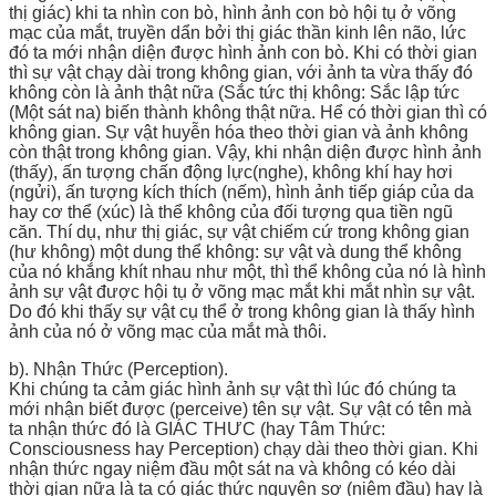
thị giác) khi ta nhìn con bò, hình ảnh con bò hội tụ ở võng
mạc của mắt, truyền dẩn bởi thị giác thần kinh lên não, lức
đó ta mới nhận diện được hình ảnh con bò. Khi có thời gian
thì sự vật chạy dài trong không gian, với ảnh ta vừa thấy đó
không còn là ảnh thật nữa (Sắc tức thị không: Sắc lập tức
(Một sát na) biến thành không thật nữa. Hể có thời gian thì có
không gian. Sự vật huyễn hóa theo thời gian và ảnh không
còn thật trong không gian. Vậy, khi nhận diện được hình ảnh
(thấy), ấn tượng chấn động lực(nghe), không khí hay hơi
(ngửi), ấn tượng kích thích (nếm), hình ảnh tiếp giáp của da
hay cơ thể (xúc) là thể không của đối tượng qua tiền ngũ
căn. Thí dụ, như thị giác, sự vật chiếm cứ trong không gian
(hư không) một dung thể không: sự vật và dung thể không
của nó khắng khít nhau như một, thì thể không của nó là hình
ảnh sự vật được hội tụ ở võng mạc mắt khi mắt nhìn sự vật.
Do đó khi thấy sự vật cụ thể ở trong không gian là thấy hình
ảnh của nó ở võng mạc của mắt mà thôi.
b). Nhận Thức (Perception).
Khi chúng ta cảm giác hình ảnh sự vật thì lúc đó chúng ta
mới nhận biết được (perceive) tên sự vật. Sự vật có tên mà
ta nhận thức đó là GIÁC THƯC (hay Tâm Thức:
Consciousness hay Perception) chạy dài theo thời gian. Khi
nhận thức ngay niệm đầu một sát na và không có kéo dài
thời gian nữa là ta có giác thức nguyên sơ (niệm đầu) hay là