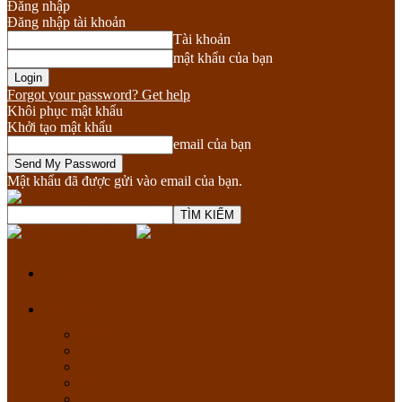
Đăng nhập
Đăng nhập tài khoản
Tài khoản
mật khẩu của bạn
Forgot your password? Get help
Khôi phục mật khẩu
Khởi tạo mật khẩu
email của bạn
Mật khẩu đã được gửi vào email của bạn.
Phật giáo Việt Nam
Trang chủ
Thư viện
KINH ĐIỂN
GIÁO LÝ
PHẬT PHÁP VÀ TUỔI TRẺ
TỊNH THẤT HIỆP GIÁC
TÀI LIỆU