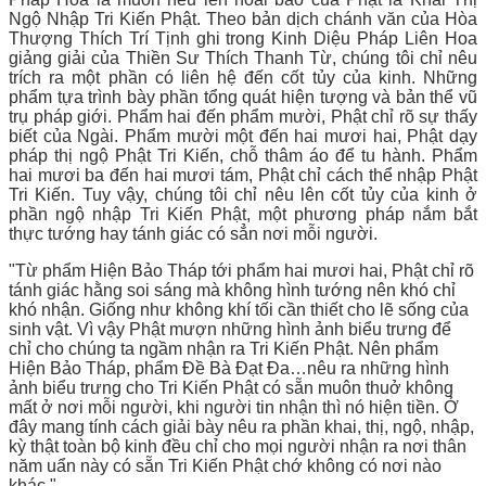
Ngộ Nhập Tri Kiến Phật. Theo bản dịch chánh văn của Hòa
Thượng Thích Trí Tịnh ghi trong Kinh Diệu Pháp Liên Hoa
giảng giải của Thiền Sư Thích Thanh Từ, chúng tôi chỉ nêu
trích ra một phần có liên hệ đến cốt tủy của kinh. Những
phẩm tựa trình bày phần tổng quát hiện tượng và bản thể vũ
trụ pháp giới. Phẩm hai đến phẩm mười, Phật chỉ rõ sự thấy
biết của Ngài. Phẩm mười một đến hai mươi hai, Phật dạy
pháp thị ngộ Phật Tri Kiến, chỗ thâm áo để tu hành. Phẩm
hai mươi ba đến hai mươi tám, Phật chỉ cách thể nhập Phật
Tri Kiến. Tuy vậy, chúng tôi chỉ nêu lên cốt tủy của kinh ở
phần ngộ nhập Tri Kiến Phật, một phương pháp nắm bắt
thực tướng hay tánh giác có sẳn nơi mỗi người.
"Từ phẩm Hiện Bảo Tháp tới phẩm hai mươi hai, Phật chỉ rõ
tánh giác hằng soi sáng mà không hình tướng nên khó chỉ
khó nhận. Giống như không khí tối cần thiết cho lẽ sống của
sinh vật. Vì vậy Phật mượn những hình ảnh biểu trưng để
chỉ cho chúng ta ngầm nhận ra Tri Kiến Phật. Nên phẩm
Hiện Bảo Tháp, phẩm Đề Bà Đạt Đa…nêu ra những hình
ảnh biểu trưng cho Tri Kiến Phật có sẵn muôn thuở không
mất ở nơi mỗi người, khi người tin nhận thì nó hiện tiền. Ở
đây mang tính cách giải bày nêu ra phần khai, thị, ngộ, nhập,
kỳ thật toàn bộ kinh đều chỉ cho mọi người nhận ra nơi thân
năm uẩn này có sẵn Tri Kiến Phật chớ không có nơi nào
khác."