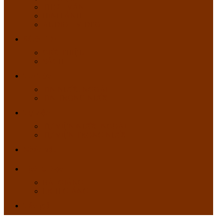
THƠ – VĂN
HÌNH ẢNH
AUDIO – VIDEO
Sách PDF
GIỚI THIỆU
SÁCH
Tin Tức
TIN NƯỚC NGOÀI
TIN TRONG NƯỚC
Tự viện
TỰ VIỆN NƯỚC NGOÀI
TỰ VIỆN TRONG NƯỚC
Nhân vật
Lịch tu học
BÀI GIẢNG
LỊCH GIẢNG
Tác giả