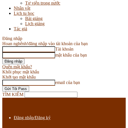
Tự viện trong nước
Nhân vật
Lịch tu học
Bài giảng
Lịch giảng
Tác giả
Đăng nhập
Hoan nghênh!
đăng nhập vào tài khoản của bạn
Tài khoản
mật khẩu của bạn
Quên mật khẩu?
Khôi phục mật khẩu
Khởi tạo mật khẩu
email của bạn
TÌM KIẾM
Đăng nhập/Đăng ký