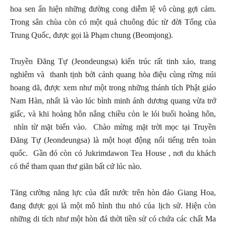
hoa sen ẩn hiện những đường cong diễm lệ vô cùng gợi cảm.
Trong sân chùa còn có một quả chuông đúc từ đời Tống của
Trung Quốc, được gọi là Phạm chung (Beomjong).
Truyền Đăng Tự (Jeondeungsa) kiến trúc rất tinh xảo, trang
nghiêm và thanh tịnh bởi cảnh quang hòa điệu cùng rừng núi
hoang dã, được xem như một trong những thánh tích Phật giáo
Nam Hàn, nhất là vào lúc bình minh ánh dương quang vừa trở
giấc, và khi hoàng hôn nắng chiều còn le lói buổi hoàng hôn,
nhìn từ mặt biển vào. Chào mừng mặt trời mọc tại Truyền
Đăng Tự (Jeondeungsa) là một hoạt động nổi tiếng trên toàn
quốc. Gần đó còn có Jukrimdawon Tea House , nơi du khách
có thể tham quan thư giãn bất cứ lúc nào.
Tăng cường năng lực của đất nước trên hòn đảo Giang Hoa,
đang được gọi là một mô hình thu nhỏ của lịch sử. Hiện còn
những di tích như một hòn đá thời tiền sử có chứa các chất Ma