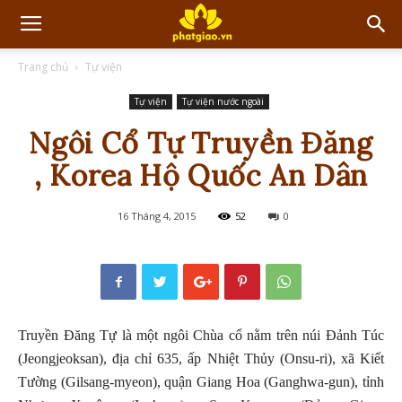
Trang chủ
Tự viện
Tự viện
Tự viện nước ngoài
Ngôi Cổ Tự Truyền Đăng
, Korea Hộ Quốc An Dân
16 Tháng 4, 2015
52
0
Truyền Đăng Tự là một ngôi Chùa cổ nằm trên núi Đảnh Túc
(Jeongjeoksan), địa chỉ 635, ấp Nhiệt Thủy (Onsu-ri), xã Kiết
Tường (Gilsang-myeon), quận Giang Hoa (Ganghwa-gun), tỉnh