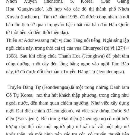
Nhơn Xuyên (Incheon). S. Korea. (Đảo Giang
Hoa ‘Ganghwado’, kết hợp vào các đô thị thành phố Nhơn
Xuyên (Incheon). Tính từ năm 1995, đã được công nhận là nơi
bảo tồn lịch sử quan trọngvào bậc nhất của bán đảo Hàn Quốc
từ thời tiền sử đến thời hiện đại).
Thiền sư Adohwasang một vị Cao Tăng nổi tiếng, Ngài sáng lập
ngôi chùa này, trong thời cai trị của vua Chunryeol (trị vì 1274 ~
1308). Sau khi công chúa Thanh Hoa (Jeonghwa) đã phát tâm
cúng dường một cây đèn lồng bằng ngọc vào ngôi Tam Bảo
này, từ đó được đổi tên thành Truyền Đăng Tự (Jeondeungsa).
Truyền Đăng Tự (Jeondeungsa),là một trong những Danh lam
Cổ Tự Korea, nơi thu hút khách thập phương, trong cũng như
ngoài nước, đến tham quan chiêm ngưỡng. Như việc xây dựng
ngôi Đại điện chính (Daeungjeon), và việc xây dựng Dược Sư
điện (Yaksajeon). Bên trong Đại điện (Daeungjeon) có một bức
tượng đặc thù của một người phụ nữ xấu xí với một phụ nữ
khỏa thân, và mỗi hình trên các trụ cột, có truyền thuyết liên