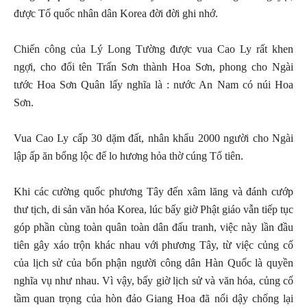
được Tổ quốc nhân dân Korea đời đời ghi nhớ.
Chiến công của Lý Long Tường được vua Cao Ly rất khen
ngợi, cho đổi tên Trấn Sơn thành Hoa Sơn, phong cho Ngài
tước Hoa Sơn Quân lấy nghĩa là : nước An Nam có núi Hoa
Sơn.
Vua Cao Ly cấp 30 dặm đất, nhân khẩu 2000 người cho Ngài
lập ấp ăn bổng lộc để lo hương hỏa thờ cúng Tổ tiên.
Khi các cường quốc phương Tây đến xâm lăng và đánh cướp
thư tịch, di sản văn hóa Korea, lúc bấy giờ Phật giáo vẫn tiếp tục
góp phần cùng toàn quân toàn dân đấu tranh, việc này lần đầu
tiên gây xáo trộn khác nhau với phương Tây, từ việc củng cố
của lịch sử của bổn phận người công dân Hàn Quốc là quyền
nghĩa vụ như nhau. Vì vậy, bấy giờ lịch sử và văn hóa, củng cố
tầm quan trọng của hòn đảo Giang Hoa đã nổi dậy chống lại