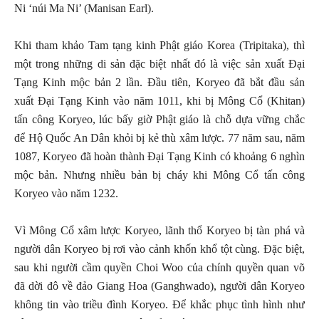
Ni ‘núi Ma Ni’ (Manisan Earl).
Khi tham khảo Tam tạng kinh Phật giáo Korea (Tripitaka), thì
một trong những di sản đặc biệt nhất đó là việc sản xuất Đại
Tạng Kinh mộc bản 2 lần. Đầu tiên, Koryeo đã bắt đầu sản
xuất Đại Tạng Kinh vào năm 1011, khi bị Mông Cổ (Khitan)
tấn công Koryeo, lúc bấy giờ Phật giáo là chỗ dựa vững chắc
để Hộ Quốc An Dân khỏi bị kẻ thù xâm lược. 77 năm sau, năm
1087, Koryeo đã hoàn thành Đại Tạng Kinh có khoảng 6 nghìn
mộc bản. Nhưng nhiều bản bị cháy khi Mông Cổ tấn công
Koryeo vào năm 1232.
Vì Mông Cổ xâm lược Koryeo, lãnh thổ Koryeo bị tàn phá và
người dân Koryeo bị rơi vào cảnh khốn khổ tột cùng. Đặc biệt,
sau khi người cầm quyền Choi Woo của chính quyền quan võ
đã dời đô về đảo Giang Hoa (Ganghwado), người dân Koryeo
không tin vào triều đình Koryeo. Để khắc phục tình hình như