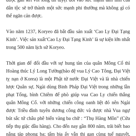
dân tộc sẽ trở thành một sức mạnh phi thường mà không gì có
thể ngăn cản được.
Vào năm 1237, Koryeo đã bắt đầu sản xuất ‘Cao Ly Đại Tạng
Kinh’. Việc sản xuất‘Cao Ly Đại Tạng Kinh’ là sự kiện lớn nhất
trong 500 năm lịch sử Koryeo.
Thời gian để đối đầu với sự hung tàn của quân Mông Cổ thì
Hoàng thúc Lý Long Tường(bào đệ vua Lý Cao Tông, Đại Việt
tỵ nạn ở Korea) là một Phật tử nước Đại Việt và là nhà chiến
lược Quân sự, Ngài dùng Binh Pháp Đại Việt trong những lần
phạt Tống, bình Chiêm để phò giúp vua Cao Ly chiến thắng
quân Mông Cổ. với những chiến công oanh liệt đó nên Ngài
được Triều đình tuyên dương công đức và được nhà Vua ngự
bút sắc tứ châu phê biển vàng ba chữ : “Thụ Hàng Môn” (Cửa
tiếp thụ giặc đầu hàng). Cho đến nay gần 800 năm, trãi biết bao
nắng táp phong ba; tấm bia ấy vẫn thi gan cùng tuế nguyệt,