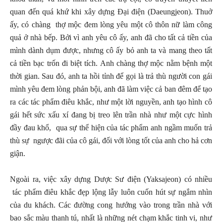
quan đến quá khứ khi xây dựng Đại điện (Daeungjeon). Thuở
ấy, có chàng thợ mộc đem lòng yêu một cô thôn nữ làm công
quả ở nhà bếp. Bởi vì anh yêu cô ấy, anh đã cho tất cả tiền của
mình dành dụm được, nhưng cô ấy bỏ anh ta và mang theo tất
cả tiền bạc trốn đi biệt tích. Anh chàng thợ mộc nằm bệnh một
thời gian. Sau đó, anh ta hồi tỉnh để gọi là trả thù người con gái
mình yêu đem lòng phản bội, anh đã làm việc cả ban đêm để tạo
ra các tác phẩm điêu khắc, như một lời nguyền, anh tạo hình cô
gái hết sức xấu xí đang bị treo lên trần nhà như một cực hình
đầy đau khổ, qua sự thể hiện của tác phẩm anh ngầm muốn trả
thù sự ngược đãi của cô gái, đối với lòng tốt của anh cho hả cơn
giận.
Ngoài ra, việc xây dựng Dược Sư điện (Yaksajeon) có nhiều
tác phẩm điêu khắc đẹp lộng lẫy luôn cuốn hút sự ngắm nhìn
của du khách. Các đường cong hướng vào trong trần nhà với
bao sắc màu thanh tú, nhất là những nét chạm khắc tinh vi, như