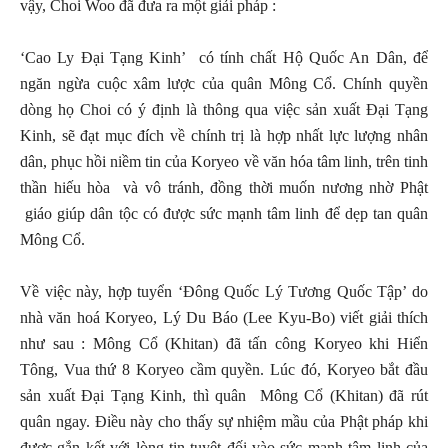
vậy, Choi Woo đã đưa ra một giải pháp :
‘Cao Ly Đại Tạng Kinh’ có tính chất Hộ Quốc An Dân, để
ngăn ngừa cuộc xâm lược của quân Mông Cổ. Chính quyền
dòng họ Choi có ý định là thông qua việc sản xuất Đại Tạng
Kinh, sẽ đạt mục đích về chính trị là hợp nhất lực lượng nhân
dân, phục hồi niềm tin của Koryeo về văn hóa tâm linh, trên tinh
thần hiếu hòa và vô tránh, đồng thời muốn nương nhờ Phật
giáo giúp dân tộc có được sức mạnh tâm linh để dẹp tan quân
Mông Cổ.
Về việc này, hợp tuyển ‘Đông Quốc Lý Tương Quốc Tập’ do
nhà văn hoá Koryeo, Lý Du Báo (Lee Kyu-Bo) viết giải thích
như sau : Mông Cổ (Khitan) đã tấn công Koryeo khi Hiển
Tông, Vua thứ 8 Koryeo cầm quyền. Lúc đó, Koryeo bắt đầu
sản xuất Đại Tạng Kinh, thì quân Mông Cổ (Khitan) đã rút
quân ngay. Điều này cho thấy sự nhiệm mầu của Phật pháp khi
được gắn kết với lòng tin tuyệt đối vào sức mạnh tâm linh của