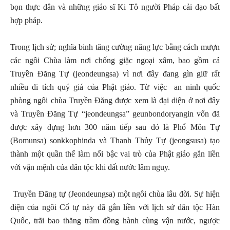
bọn thực dân và những giáo sĩ Ki Tô người Pháp cải đạo bất
hợp pháp.
Trong lịch sử; nghĩa binh tăng cường năng lực bằng cách mượn
các ngôi Chùa làm nơi chống giặc ngoại xâm, bao gồm cả
Truyền Đăng Tự (jeondeungsa) vì nơi đây đang gìn giữ rất
nhiều di tích quý giá của Phật giáo. Từ việc an ninh quốc
phòng ngôi chùa Truyền Đăng được xem là đại diện ở nơi đây
và Truyền Đăng Tự “jeondeungsa” geunbondoryangin vốn đã
được xây dựng hơn 300 năm tiếp sau đó là Phổ Môn Tự
(Bomunsa) sonkkophinda và Thanh Thủy Tự (jeongsusa) tạo
thành một quần thể làm nổi bậc vai trò của Phật giáo gắn liền
với vận mệnh của dân tộc khi đất nước lâm nguy.
Truyền Đăng tự (Jeondeungsa) một ngôi chùa lâu đời. Sự hiện
diện của ngôi Cổ tự này đã gắn liền với lịch sử dân tộc Hàn
Quốc, trãi bao thăng trầm đồng hành cùng vận nước, ngược