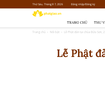
Thứ Sáu, Tháng 8 7, 2026
Đăng nhập/Đăng ký
Phật
giáo
TRANG CHỦ
THƯ V
Việt
Trang chủ
Nổi bật
Lễ Phật đản tại chùa Bửu Sơn, 2
Nam
Lễ Phật đ