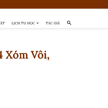
VẬT
LỊCH TU HỌC
TÁC GIẢ
4 Xóm Vôi,