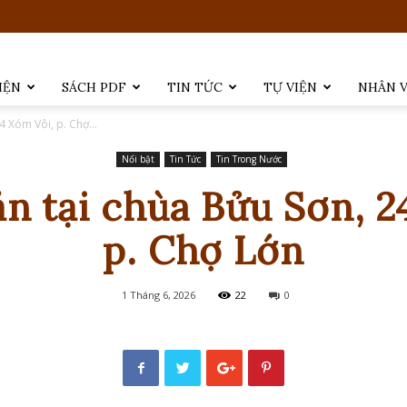
IỆN
SÁCH PDF
TIN TỨC
TỰ VIỆN
NHÂN 
4 Xóm Vôi, p. Chợ...
Nổi bật
Tin Tức
Tin Trong Nước
ản tại chùa Bửu Sơn, 2
p. Chợ Lớn
1 Tháng 6, 2026
22
0