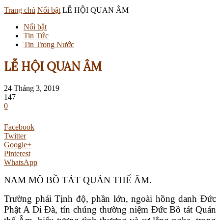
Trang chủ
Nổi bật
LỄ HỘI QUAN ÂM
Nổi bật
Tin Tức
Tin Trong Nước
LỄ HỘI QUAN ÂM
24 Tháng 3, 2019
147
0
Facebook
Twitter
Google+
Pinterest
WhatsApp
NAM MÔ BỒ TÁT QUÁN THẾ ÂM.
Trường phái Tịnh độ, phần lớn, ngoài hồng danh Đức
Phật A Di Đà, tín chúng thường niệm Đức Bồ tát Quán