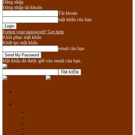
Đăng nhập
Đăng nhập tài khoản
Tài khoản
mật khẩu của bạn
Forgot your password? Get help
Khôi phục mật khẩu
Khởi tạo mật khẩu
email của bạn
Mật khẩu đã được gửi vào email của bạn.
Phật giáo Việt Nam
Trang chủ
Thư viện
KINH ĐIỂN
GIÁO LÝ
PHẬT PHÁP VÀ TUỔI TRẺ
TỊNH THẤT HIỆP GIÁC
TÀI LIỆU