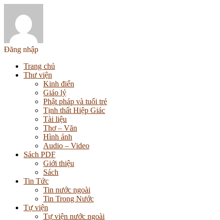
Đăng nhập
Trang chủ
Thư viện
Kinh điển
Giáo lý
Phật pháp và tuổi trẻ
Tịnh thất Hiệp Giác
Tài liệu
Thơ – Văn
Hình ảnh
Audio – Video
Sách PDF
Giới thiệu
Sách
Tin Tức
Tin nước ngoài
Tin Trong Nước
Tự viện
Tự viện nước ngoài