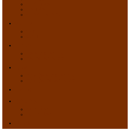
THƠ – VĂN
HÌNH ẢNH
AUDIO – VIDEO
Sách PDF
GIỚI THIỆU
SÁCH
Tin Tức
TIN NƯỚC NGOÀI
TIN TRONG NƯỚC
Tự viện
TỰ VIỆN NƯỚC NGOÀI
TỰ VIỆN TRONG NƯỚC
Nhân vật
Lịch tu học
BÀI GIẢNG
LỊCH GIẢNG
Tác giả