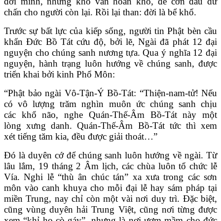
đời mình, nhưng khổ vẫn hoàn khổ, để cơn đau dư
chấn cho người còn lại. Rồi lại than: đời là bể khổ.
Trước sự bất lực của kiếp sống, người tin Phật bèn cầu
khẩn Đức Bồ Tát cứu độ, bởi lẽ, Ngài đã phát 12 đại
nguyện cho chúng sanh nương tựa. Qua ý nghĩa 12 đại
nguyện, hành trạng luôn hướng về chúng sanh, được
triển khai bởi kinh Phổ Môn:
“Phật bảo ngài Vô-Tận-Ý Bồ-Tát: “Thiện-nam-tử! Nếu
có vô lượng trăm nghìn muôn ức chúng sanh chịu
các khổ não, nghe Quán-Thế-Âm Bồ-Tát này một
lòng xưng danh. Quán-Thế-Âm Bồ-Tát tức thì xem
xét tiếng tăm kia, đều được giải thoát…”
Đó là duyên cớ để chúng sanh luôn hướng về ngài. Từ
lâu lắm, 19 tháng 2 Âm lịch, các chùa luôn tổ chức lễ
Vía. Nghi lễ “thù ân chúc tán” xa xưa trong các sơn
môn vào canh khuya cho mỗi đại lễ hay sám pháp tại
miền Trung, nay chỉ còn một vài nơi duy trì. Đặc biệt,
cũng vùng duyên hải Trung Việt, cũng nơi từng được
xem “khỉ ho cò gáy”, nhưng là nơi ươm mầm cho đức