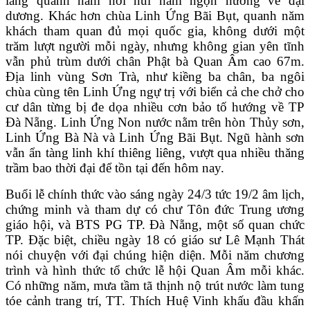
lắng quanh năm nơi núi năm ngọn hướng về đại
dương. Khác hơn chùa Linh Ứng Bãi Bụt, quanh năm
khách tham quan đủ mọi quốc gia, không dưới một
trăm lượt người mỗi ngày, nhưng không gian yên tĩnh
vẫn phủ trùm dưới chân Phật bà Quan Âm cao 67m.
Địa linh vùng Sơn Trà, như kiềng ba chân, ba ngôi
chùa cùng tên Linh Ứng ngự trị với biển cả che chở cho
cư dân từng bị đe dọa nhiều cơn bảo tố hướng về TP
Đà Nẵng. Linh Ứng Non nước nằm trên hòn Thủy sơn,
Linh Ứng Bà Nà và Linh Ứng Bãi Bụt. Ngũ hành sơn
vẫn ẩn tàng linh khí thiêng liêng, vượt qua nhiều thăng
trầm bao thời đại để tồn tại đến hôm nay.
Buổi lễ chính thức vào sáng ngày 24/3 tức 19/2 âm lịch,
chứng minh và tham dự có chư Tôn đức Trung ương
giáo hội, và BTS PG TP. Đà Nẵng, một số quan chức
TP. Đặc biệt, chiều ngày 18 có giáo sư Lê Mạnh Thát
nói chuyện với đại chúng hiện diện. Mỗi năm chương
trình và hình thức tổ chức lễ hội Quan Âm mỗi khác.
Có những năm, mưa tầm tã thịnh nộ trút nước làm tung
tóe cảnh trang trí, TT. Thích Huệ Vinh khấu đầu khấn