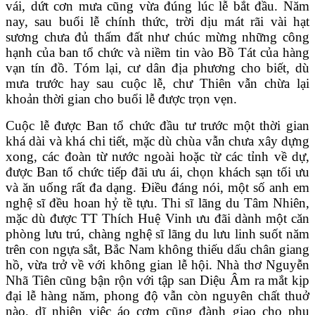
vái, dứt cơn mưa cũng vừa đúng lúc lễ bắt đầu. Năm
nay, sau buổi lễ chính thức, trời dịu mát rãi vài hạt
sương chưa đủ thấm đất như chúc mừng những công
hạnh của ban tổ chức và niềm tin vào Bồ Tát của hàng
vạn tín đồ. Tóm lại, cư dân địa phương cho biết, dù
mưa trước hay sau cuộc lễ, chư Thiên vẫn chừa lại
khoản thời gian cho buổi lễ được trọn vẹn.
Cuộc lễ được Ban tổ chức đầu tư trước một thời gian
khá dài và khá chi tiết, mặc dù chùa vẫn chưa xây dựng
xong, các đoàn từ nước ngoài hoặc từ các tỉnh về dự,
được Ban tổ chức tiếp đãi ưu ái, chọn khách sạn tối ưu
và ăn uống rất đa dạng. Điều đáng nói, một số anh em
nghệ sĩ đều hoan hỷ tề tựu. Thi sĩ lãng du Tâm Nhiên,
mặc dù được TT Thích Huệ Vinh ưu đãi dành một căn
phòng lưu trú, chàng nghệ sĩ lãng du lưu linh suốt năm
trên con ngựa sắt, Bắc Nam không thiếu dấu chân giang
hồ, vừa trở về với không gian lễ hội. Nhà thơ Nguyễn
Nhã Tiên cũng bận rộn với tập san Diệu Âm ra mắt kịp
đại lễ hàng năm, phong độ vẫn còn nguyên chất thuở
nào, dĩ nhiên việc áo cơm cũng đành giao cho phu