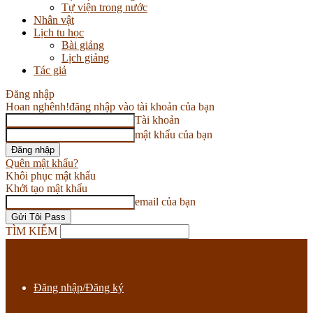
Tự viện trong nước
Nhân vật
Lịch tu học
Bài giảng
Lịch giảng
Tác giả
Đăng nhập
Hoan nghênh!
đăng nhập vào tài khoản của bạn
Tài khoản
mật khẩu của bạn
Quên mật khẩu?
Khôi phục mật khẩu
Khởi tạo mật khẩu
email của bạn
TÌM KIẾM
Đăng nhập/Đăng ký