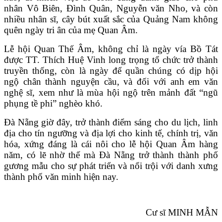
nhân Vô Biên, Đình Quân, Nguyễn văn Nho, và còn
nhiều nhân sĩ, cây bút xuất sắc của Quảng Nam không
quên ngày tri ân của mẹ Quan Âm.
Lễ hội Quan Thế Âm, không chỉ là ngày vía Bồ Tát
được TT. Thích Huệ Vinh long trọng tổ chức trở thành
truyền thống, còn là ngày để quần chúng có dịp hội
ngộ chân thành nguyện cầu, và đối với anh em văn
nghệ sĩ, xem như là mùa hội ngộ trên mảnh đất “ngũ
phụng tề phi” nghèo khó.
Đà Nẵng giờ đây, trở thành điểm sáng cho du lịch, linh
địa cho tín ngưỡng và địa lợi cho kinh tế, chính trị, văn
hóa, xứng đáng là cái nôi cho lễ hội Quan Âm hàng
năm, có lẽ nhờ thế mà Đà Nẵng trở thành thành phố
gương mẫu cho sự phát triển và nổi trội với danh xưng
thành phố văn minh hiện nay.
Cư sĩ MINH MẪN