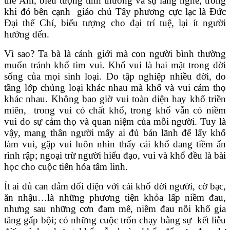
thế Âm, biểu tượng tình thương và sự lắng nghe, trong
khi đó bên cạnh giáo chủ Tây phương cực lạc là Đức
Đại thế Chí, biểu tượng cho đại trí tuệ, lại ít người
hướng đến.
Vì sao? Ta bà là cảnh giới mà con người bình thường
muốn tránh khổ tìm vui. Khổ vui là hai mặt trong đời
sống của mọi sinh loại. Do tập nghiệp nhiều đời, do
tầng lớp chủng loại khác nhau mà khổ và vui cảm thọ
khác nhau. Không bao giờ vui toàn diện hay khổ triền
miên, trong vui có chất khổ, trong khổ vẫn có niềm
vui do sự cảm thọ và quan niệm của mỗi người. Tuy là
vậy, mang thân người mấy ai đủ bản lãnh để lấy khổ
làm vui, gặp vui luôn nhìn thấy cái khổ đang tiềm ẩn
rình rập; ngoại trừ người hiểu đạo, vui và khổ đều là bài
học cho cuộc tiến hóa tâm linh.
Ít ai đủ can đảm đối diện với cái khổ đời người, cờ bạc,
ăn nhậu…là những phương tiện khỏa lấp niềm đau,
nhưng sau những cơn đam mê, niềm đau nỗi khổ gia
tăng gấp bội; có những cuộc trốn chạy bằng sự kết liễu