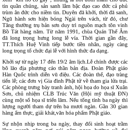
tin quần chúng, sản sanh lắm bậc đạo cao đức cả phủ
trùm ân đức cho niềm tin. Duyên đã khởi, thời đã sanh,
Ngũ hành sơn hiện bóng Ngài trên vách, từ đó, chư
Tăng thường trụ bản sơn duy trì nguồn mạch tôn vinh
Bồ Tát hàng năm. Từ năm 1991, chùa Quán Thế Âm
đã long trọng hưng long lễ vía. Thời gian gần đây,
TT.Thích Huệ Vinh tiếp bước tiền nhân, ngày càng
long trọng tổ chức đại lễ với hình thức đa dạng.
Khởi sự từ ngày 17 đến 19/2 âm lịch.Lễ chính được các
bô lão địa phương cáo thần bản địa. Đoàn Phật giáo
Hàn Quốc trình diễn vũ điệu. Các đoàn thể, đạo tràng
tiến lễ; các đơn vị Gia đình Phật tử về tham gia lửa trại.
Các phòng trưng bày tranh ảnh, hội họa do họa sĩ Xuân
Sơn, chủ nhiệm CLB Trúc Văn (Hội mỹ thuật ĐN)
cùng một số họa sĩ triển lãm. Nếu tổng tính ba ngày thì
lượng người tham dự trên ba mươi ngàn. Gần 30 gian
hàng ẩm thực, giải khát,văn hóa phẩm Phật giáo.
Sự nhộn nhịp trong ba ngày, thay đổi sinh hoạt trầm