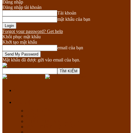
Đăng nhập
Đăng nhập tài khoản
Tài khoản
mật khẩu của bạn
Forgot your password? Get help
Khôi phục mật khẩu
Khởi tạo mật khẩu
email của bạn
Mật khẩu đã được gửi vào email của bạn.
Phật giáo Việt Nam
Trang chủ
Thư viện
KINH ĐIỂN
GIÁO LÝ
PHẬT PHÁP VÀ TUỔI TRẺ
TỊNH THẤT HIỆP GIÁC
TÀI LIỆU