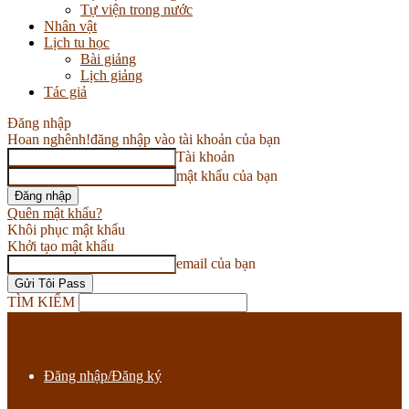
Tự viện trong nước
Nhân vật
Lịch tu học
Bài giảng
Lịch giảng
Tác giả
Đăng nhập
Hoan nghênh!
đăng nhập vào tài khoản của bạn
Tài khoản
mật khẩu của bạn
Quên mật khẩu?
Khôi phục mật khẩu
Khởi tạo mật khẩu
email của bạn
TÌM KIẾM
Đăng nhập/Đăng ký