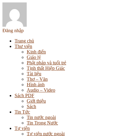
Đăng nhập
Trang chủ
Thư viện
Kinh điển
Giáo lý
Phật pháp và tuổi trẻ
Tịnh thất Hiệp Giác
Tài liệu
Thơ – Văn
Hình ảnh
Audio – Video
Sách PDF
Giới thiệu
Sách
Tin Tức
Tin nước ngoài
Tin Trong Nước
Tự viện
Tự viện nước ngoài