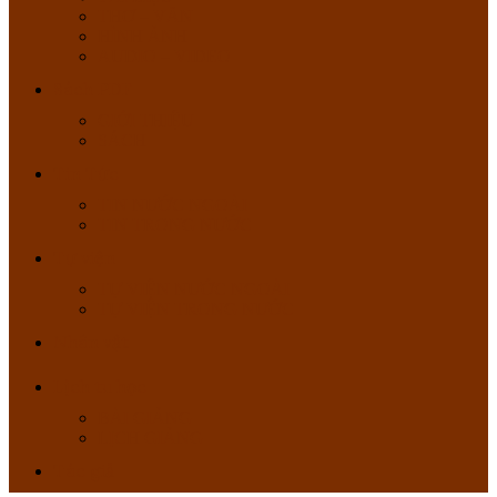
THƠ – VĂN
HÌNH ẢNH
AUDIO – VIDEO
Sách PDF
GIỚI THIỆU
SÁCH
Tin Tức
TIN NƯỚC NGOÀI
TIN TRONG NƯỚC
Tự viện
TỰ VIỆN NƯỚC NGOÀI
TỰ VIỆN TRONG NƯỚC
Nhân vật
Lịch tu học
BÀI GIẢNG
LỊCH GIẢNG
Tác giả