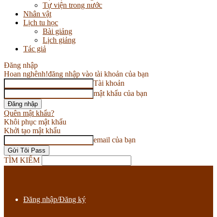
Tự viện trong nước
Nhân vật
Lịch tu học
Bài giảng
Lịch giảng
Tác giả
Đăng nhập
Hoan nghênh!
đăng nhập vào tài khoản của bạn
Tài khoản
mật khẩu của bạn
Quên mật khẩu?
Khôi phục mật khẩu
Khởi tạo mật khẩu
email của bạn
TÌM KIẾM
Đăng nhập/Đăng ký