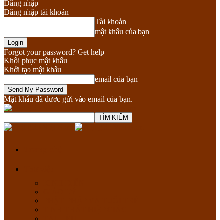
Đăng nhập
Đăng nhập tài khoản
Tài khoản
mật khẩu của bạn
Forgot your password? Get help
Khôi phục mật khẩu
Khởi tạo mật khẩu
email của bạn
Mật khẩu đã được gửi vào email của bạn.
Phật giáo Việt Nam
Trang chủ
Thư viện
KINH ĐIỂN
GIÁO LÝ
PHẬT PHÁP VÀ TUỔI TRẺ
TỊNH THẤT HIỆP GIÁC
TÀI LIỆU