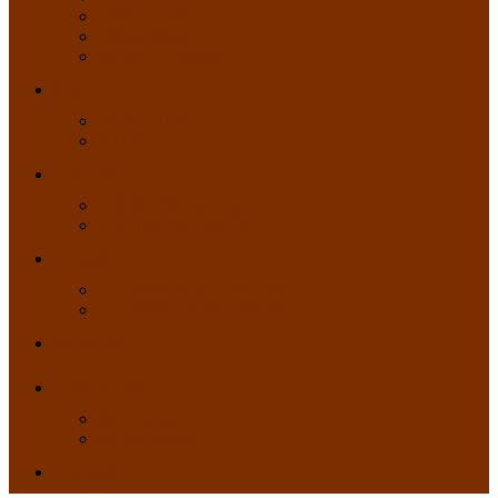
THƠ – VĂN
HÌNH ẢNH
AUDIO – VIDEO
Sách PDF
GIỚI THIỆU
SÁCH
Tin Tức
TIN NƯỚC NGOÀI
TIN TRONG NƯỚC
Tự viện
TỰ VIỆN NƯỚC NGOÀI
TỰ VIỆN TRONG NƯỚC
Nhân vật
Lịch tu học
BÀI GIẢNG
LỊCH GIẢNG
Tác giả