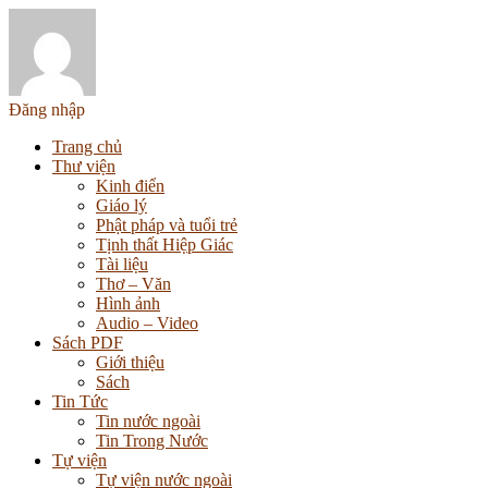
Đăng nhập
Trang chủ
Thư viện
Kinh điển
Giáo lý
Phật pháp và tuổi trẻ
Tịnh thất Hiệp Giác
Tài liệu
Thơ – Văn
Hình ảnh
Audio – Video
Sách PDF
Giới thiệu
Sách
Tin Tức
Tin nước ngoài
Tin Trong Nước
Tự viện
Tự viện nước ngoài