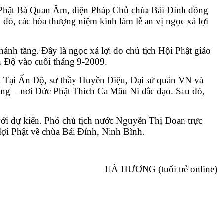
ện Phật Bà Quan Âm, điện Pháp Chủ chùa Bái Đính đồng
p đó, các hòa thượng niệm kinh làm lễ an vị ngọc xá lợi
hánh tăng. Đây là ngọc xá lợi do chủ tịch Hội Phật giáo
n Độ vào cuối tháng 9-2009.
i. Tại Ấn Độ, sư thầy Huyền Diệu, Đại sứ quán VN và
iêng – nơi Đức Phật Thích Ca Mâu Ni đắc đạo. Sau đó,
ới dự kiến. Phó chủ tịch nước Nguyễn Thị Doan trực
ợi Phật về chùa Bái Đính, Ninh Bình.
HÀ HƯƠNG (tuổi trẻ online)