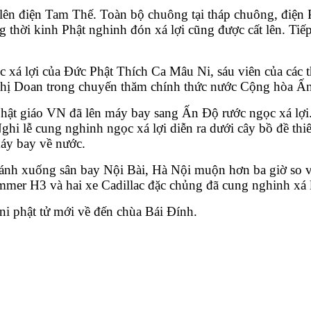
n lên điện Tam Thế. Toàn bộ chuông tại tháp chuông, đi
g thời kinh Phật nghinh đón xá lợi cũng được cất lên. Tiế
c xá lợi của Đức Phật Thích Ca Mâu Ni, sáu viên của các t
 Thị Doan trong chuyến thăm chính thức nước Cộng hòa Ấ
 Phật giáo VN đã lên máy bay sang Ấn Độ rước ngọc xá lợ
hi lễ cung nghinh ngọc xá lợi diễn ra dưới cây bồ đề th
máy bay về nước.
cánh xuống sân bay Nội Bài, Hà Nội muộn hơn ba giờ so v
mer H3 và hai xe Cadillac đặc chủng đã cung nghinh xá l
ni phật tử mới về đến chùa Bái Đính.