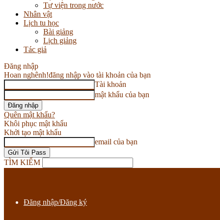
Tự viện trong nước
Nhân vật
Lịch tu học
Bài giảng
Lịch giảng
Tác giả
Đăng nhập
Hoan nghênh!
đăng nhập vào tài khoản của bạn
Tài khoản
mật khẩu của bạn
Quên mật khẩu?
Khôi phục mật khẩu
Khởi tạo mật khẩu
email của bạn
TÌM KIẾM
Đăng nhập/Đăng ký