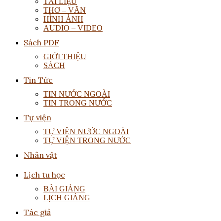
TÀI LIỆU
THƠ – VĂN
HÌNH ẢNH
AUDIO – VIDEO
Sách PDF
GIỚI THIỆU
SÁCH
Tin Tức
TIN NƯỚC NGOÀI
TIN TRONG NƯỚC
Tự viện
TỰ VIỆN NƯỚC NGOÀI
TỰ VIỆN TRONG NƯỚC
Nhân vật
Lịch tu học
BÀI GIẢNG
LỊCH GIẢNG
Tác giả