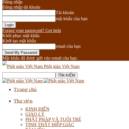
Đăng nhập
Đăng nhập tài khoản
Tài khoản
mật khẩu của bạn
Forgot your password? Get help
Khôi phục mật khẩu
Khởi tạo mật khẩu
email của bạn
Mật khẩu đã được gửi vào email của bạn.
Phật giáo Việt Nam
Trang chủ
Thư viện
KINH ĐIỂN
GIÁO LÝ
PHẬT PHÁP VÀ TUỔI TRẺ
TỊNH THẤT HIỆP GIÁC