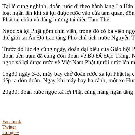
Tại lễ cung nghinh, đoàn rước đi theo hành lang La Há
loạt ngân lên khi xá lợi được rước vào cửa tam quan, đồn
Phật tại chùa và dâng hương tại điện Tam Thế.
Ngọc xá lợi Phật gồm chín viên, trong đó có ba viên ngọ
thế giới tại Ấn Độ trao tặng Phó chủ tịch nước Nguyễn
Trước đó lúc 4g cùng ngày, đoàn đại biểu của Giáo hội
đoàn tiền trạm đã cùng đón đoàn về Bồ Đề Đạo Tràng. Ng
ngọc xá lợi được rước về Việt Nam Phật tự rồi rước lên 
16g30 ngày 3-3, máy bay chở đoàn rước xá lợi Phật hạ 
tiếp ra đón đoàn. Ngay khi máy bay hạ cánh, một xe Hum
20g30, đoàn rước ngọc xá lợi Phật cùng hàng ngàn tăng 
Facebook
Twitter
Google+