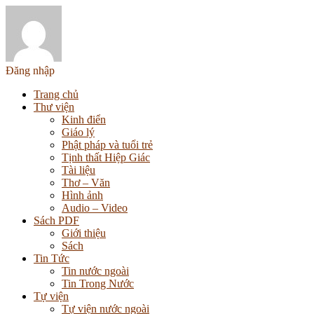
Đăng nhập
Trang chủ
Thư viện
Kinh điển
Giáo lý
Phật pháp và tuổi trẻ
Tịnh thất Hiệp Giác
Tài liệu
Thơ – Văn
Hình ảnh
Audio – Video
Sách PDF
Giới thiệu
Sách
Tin Tức
Tin nước ngoài
Tin Trong Nước
Tự viện
Tự viện nước ngoài