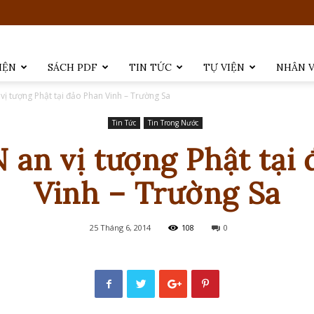
IỆN
SÁCH PDF
TIN TỨC
TỰ VIỆN
NHÂN 
ị tượng Phật tại đảo Phan Vinh – Trường Sa
Tin Tức
Tin Trong Nước
an vị tượng Phật tại 
Vinh – Trường Sa
25 Tháng 6, 2014
108
0