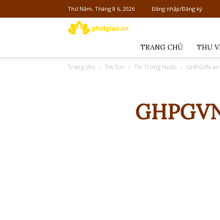
Thứ Năm, Tháng 8 6, 2026
Đăng nhập/Đăng ký
Phật
giáo
TRANG CHỦ
THƯ V
Việt
Trang chủ
Tin Tức
Tin Trong Nước
GHPGVN an v
Nam
GHPGVN 