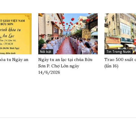
Nổi bật
Tin Trong Nước
óa tu Ngày an
Ngày tu an lạc tại chùa Bửu
Trao 500 suất 
Sơn P. Chợ Lớn ngày
(lần 16)
14/6/2026