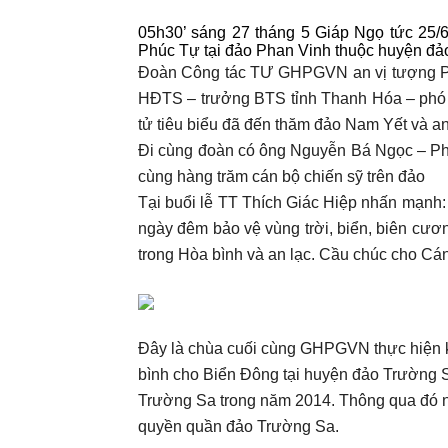
05h30’ sáng 27 tháng 5 Giáp Ngọ tức 25/
Phúc Tự tại đảo Phan Vinh thuộc huyện đả
Đoàn Công tác TƯ GHPGVN an vị tượng Ph
HĐTS – trưởng BTS tỉnh Thanh Hóa – phó đ
tử tiêu biểu đã đến thăm đảo Nam Yết và a
Đi cùng đoàn có ông Nguyễn Bá Ngọc – Ph
cùng hàng trăm cán bộ chiến sỹ trên đảo
Tại buổi lễ TT Thích Giác Hiệp nhấn mạnh:
ngày đêm bảo vệ vùng trời, biển, biên cư
trong Hòa bình và an lạc. Cầu chúc cho Cán 
Đây là chùa cuối cùng GHPGVN thực hiện k
bình cho Biển Đông tại huyện đảo Trường S
Trường Sa trong năm 2014. Thông qua đó nh
quyền quần đảo Trường Sa.