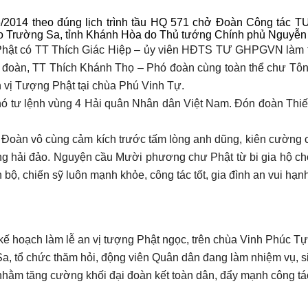
6/2014 theo đúng lịch trình tầu HQ 571 chở Đoàn Công tác 
o Trường Sa, tỉnh Khánh Hòa do Thủ tướng Chính phủ Nguyễn 
ật có TT Thích Giác Hiệp – ủy viên HĐTS TƯ GHPGVN làm 
oàn, TT Thích Khánh Thọ – Phó đoàn cùng toàn thể chư Tôn 
n vị Tượng Phật tại chùa Phú Vinh Tự.
ó tư lệnh vùng 4 Hải quân Nhân dân Việt Nam. Đón đoàn Thi
 Đoàn vô cùng cảm kích trước tấm lòng anh dũng, kiên cường c
ơng hải đảo. Nguyện cầu Mười phương chư Phật từ bi gia hộ ch
bộ, chiến sỹ luôn mạnh khỏe, công tác tốt, gia đình an vui hạn
ế hoạch làm lễ an vị tượng Phật ngọc, trên chùa Vinh Phúc T
a, tổ chức thăm hỏi, động viên Quân dân đang làm nhiệm vụ, s
ằm tăng cường khối đại đoàn kết toàn dân, đẩy mạnh công tác 