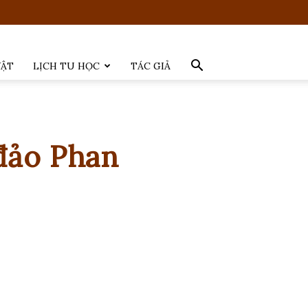
VẬT
LỊCH TU HỌC
TÁC GIẢ
đảo Phan