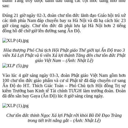
thánh Tăng troy được đánh dấu bằng các cột mốc đáng nhớ như
sau:
Đúng 21 giờ ngày 02-3, đoàn chư tôn đức lãnh đạo Giáo hội trú xứ
các tỉnh phía Nam đáp chuyến bay ra Hà Nội và đã hạ cách lúc 23
giờ cùng ngày. Chư tôn đức đã phải lưu lại Hà Nội hơn 2 tiếng
đồng hồ để chờ giờ lên đường sang Ấn Độ.
Hòa thượng Phó Chủ tịch Hội Phật giáo Thế giới tại Ấn Độ
trao 3
viên Xá Lợi Phật và 6 viên Xá lợi thánh Tăng
đến chư tôn đức Phật
giáo Việt Nam – (Ảnh: Nhật Lệ)
Vào lúc 4 giờ sáng ngày 03-3, đoàn Phật giáo Việt Nam gồm hơn
100 chư tôn đức giáo phẩm và cư sĩ Phật tử đã đáp chuyên cơ sang
Ấn Độ do HT. Thích Giác Toàn – Phó Chủ tịch Hội đồng Trị sự
kiêm Trưởng ban Kinh tế Tài chính TƯGH làm trưởng đoàn. Đoàn
đã đến sân bay Gaya (Ấn Độ) lúc 8 giờ sáng cùng ngày.
Chư tôn đức thỉnh Ngọc Xá lợi Phật rời khỏi
Bồ Đề Đạo Tràng
trong tiết trời nắng gắt – (Ảnh: Nhật Lệ)