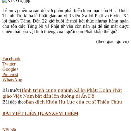
Lễ an vị diễn ra sau đó với phần phát biểu khai mạc của HT. Thích
Thanh Tứ, khóa lễ Phật giáo an vị 3 viên Xá lợi Phật và 6 viên Xá
lợi thánh Tăng. Đến 22 giờ buổi lễ mới kết thúc nhưng hàng ngàn
chư tôn đức Tăng Ni và Phật tử vẫn còn nán lại để tận mắt được
chiêm bái bảo vật linh thiêng của người con Phật khắp thế giới.
(theo giacngo.vn)
Facebook
Twitter
Google+
Pinterest
WhatsApp
Hành trình cung nghinh Xá lợi Phật: Đoàn Phật
Bài trước
giáo Việt Nam bắt đầu lên đường đi Ấn Độ
Bản dịch Khóa Hư Lục của cư sĩ Thiều Chửu
Bài tiếp theo
BÀI VIẾT LIÊN QUAN
XEM THÊM
Nổi bật