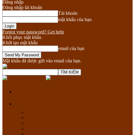
Đăng nhập
Đăng nhập tài khoản
Tài khoản
mật khẩu của bạn
Forgot your password? Get help
Khôi phục mật khẩu
Khởi tạo mật khẩu
email của bạn
Mật khẩu đã được gửi vào email của bạn.
Phật giáo Việt Nam
Trang chủ
Thư viện
KINH ĐIỂN
GIÁO LÝ
PHẬT PHÁP VÀ TUỔI TRẺ
TỊNH THẤT HIỆP GIÁC
TÀI LIỆU