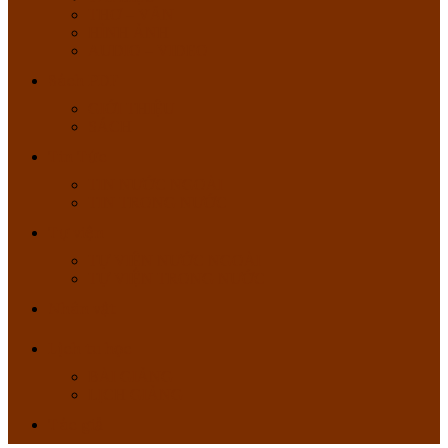
THƠ – VĂN
HÌNH ẢNH
AUDIO – VIDEO
Sách PDF
GIỚI THIỆU
SÁCH
Tin Tức
TIN NƯỚC NGOÀI
TIN TRONG NƯỚC
Tự viện
TỰ VIỆN NƯỚC NGOÀI
TỰ VIỆN TRONG NƯỚC
Nhân vật
Lịch tu học
BÀI GIẢNG
LỊCH GIẢNG
Tác giả