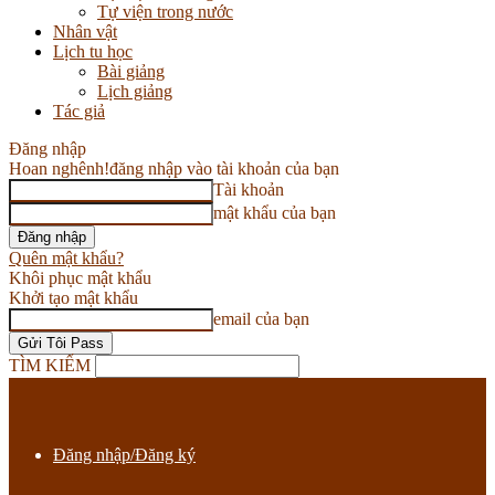
Tự viện trong nước
Nhân vật
Lịch tu học
Bài giảng
Lịch giảng
Tác giả
Đăng nhập
Hoan nghênh!
đăng nhập vào tài khoản của bạn
Tài khoản
mật khẩu của bạn
Quên mật khẩu?
Khôi phục mật khẩu
Khởi tạo mật khẩu
email của bạn
TÌM KIẾM
Đăng nhập/Đăng ký