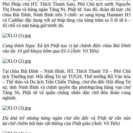
Phó Pháp chủ HT. Thích Thanh Sam, Phó Chủ tịch nước Nguyễn
Thị Doan và hàng ngàn Tăng Ni, Phật tử. Sau đó, đoàn đã trực chỉ
chùa Bái Đính, Ninh Bình trên 3 chiếc xe sang trọng Hammer H3
và Cadillac đặc dụng với sự tháp tùng của hàng trăm xe ô tô từ 4 –
45 chỗ có mặt hàng giờ trước đó.
Cung thỉnh Ngọc Xá lợi Phật tọa vị
tại chánh điện chùa Bái Đính
vào lúc 10 giờ khuya hôm qua 03-3
(Ảnh: Võ Tiến)
Tại chùa Bái Đính – Ninh Bình, HT. Thích Thanh Tứ – Phó Chủ
tịch Thường trực Hội đồng Trị sự TƯGH, Thứ trưởng Bộ Văn hóa
– Thể thảo và Du lịch Trần Chiến Thắng, chư tôn đức Hội đồng Trị
sự, tỉnh Ninh Bình và chính quyền địa phươngcùng hàng vạn chư
Tăng Ni, Phật tử và quần chúng nhân dân chờ đón đoàn cung
nghinh.
Dù khá trể nhưng hàng ngàn chư tôn đức và Phật tử vẫn nán
lại
chờ chiêm bái bảo vật thiêng của Phật giáo (Ảnh: Võ Tiến)