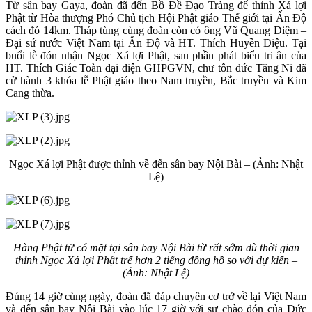
Từ sân bay Gaya, đoàn đã đến Bồ Đề Đạo Tràng để thỉnh Xá lợi
Phật từ Hòa thượng Phó Chủ tịch Hội Phật giáo Thế giới tại Ấn Độ
cách đó 14km. Tháp tùng cùng đoàn còn có ông Vũ Quang Diệm –
Đại sứ nước Việt Nam tại Ấn Độ và HT. Thích Huyền Diệu. Tại
buổi lễ đón nhận Ngọc Xá lợi Phật, sau phần phát biểu tri ân của
HT. Thích Giác Toàn đại diện GHPGVN, chư tôn đức Tăng Ni đã
cử hành 3 khóa lễ Phật giáo theo Nam truyền, Bắc truyền và Kim
Cang thừa.
Ngọc Xá lợi Phật được thỉnh về đến sân bay Nội Bài – (Ảnh: Nhật
Lệ)
Hàng Phật tử có mặt tại sân bay Nội Bài từ rất sớm
dù thời gian
thỉnh Ngọc Xá lợi Phật trể hơn 2 tiếng đồng hồ
so với dự kiến –
(Ảnh: Nhật Lệ)
Đúng 14 giờ cùng ngày, đoàn đã đáp chuyên cơ trở về lại Việt Nam
và đến sân bay Nội Bài vào lúc 17 giờ với sự chào đón của Đức