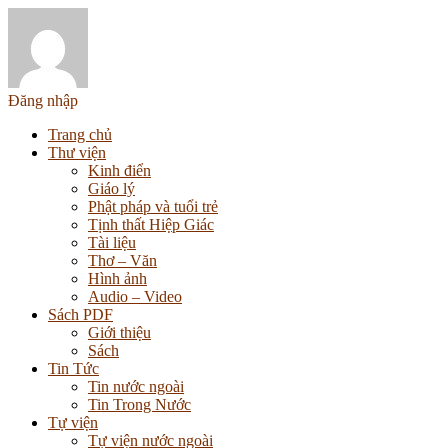
Đăng nhập
Trang chủ
Thư viện
Kinh điển
Giáo lý
Phật pháp và tuổi trẻ
Tịnh thất Hiệp Giác
Tài liệu
Thơ – Văn
Hình ảnh
Audio – Video
Sách PDF
Giới thiệu
Sách
Tin Tức
Tin nước ngoài
Tin Trong Nước
Tự viện
Tự viện nước ngoài