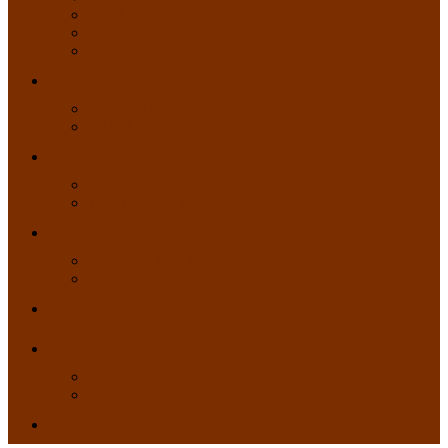
THƠ – VĂN
HÌNH ẢNH
AUDIO – VIDEO
Sách PDF
GIỚI THIỆU
SÁCH
Tin Tức
TIN NƯỚC NGOÀI
TIN TRONG NƯỚC
Tự viện
TỰ VIỆN NƯỚC NGOÀI
TỰ VIỆN TRONG NƯỚC
Nhân vật
Lịch tu học
BÀI GIẢNG
LỊCH GIẢNG
Tác giả