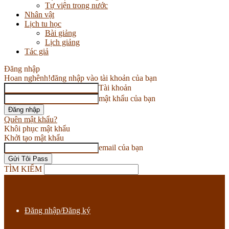
Tự viện trong nước
Nhân vật
Lịch tu học
Bài giảng
Lịch giảng
Tác giả
Đăng nhập
Hoan nghênh!
đăng nhập vào tài khoản của bạn
Tài khoản
mật khẩu của bạn
Quên mật khẩu?
Khôi phục mật khẩu
Khởi tạo mật khẩu
email của bạn
TÌM KIẾM
Đăng nhập/Đăng ký