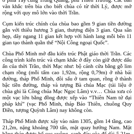
văn khắc trên bia cho biết chùa có từ thời Lý, được mở
rộng với quy mô lớn vào thời Trần.
Cụm kiến trúc chính của chùa bao gồm 9 gian tiền đường
gắn với thiêu hương 3 gian, thượng điện 3 gian. Qua sân
hẹp, dãy ngang 11 gian kết hợp với hành lang mỗi bên 11
gian tạo thành quần thể “Nội Công ngoại Quốc”.
Chùa Phổ Minh mở đầu kiến trúc Phật giáo thời Trần. Các
công trình kiến trúc và chạm khắc ở đây còn giữ được dấu
ấn của thời Trần, thời Mạc như: bộ cánh cửa bằng gỗ lim
chạm rồng (mỗi tấm cao 1,92m, rộng 0,79m) ở nhà bái
đường, tháp Phổ Minh, đôi sấu ở tam quan, rồng ở thành
bậc tiền đường, tháp và tượng Bà chúa Mạc (tài liệu ở
chùa ghi là Công chúa Mạc Ngọc Lâm) v.v… Chùa xưa có
một vạc lớn bằng đồng được xếp vào “Thiên Nam tứ đại
pháp khí” (vạc Phổ Minh, tháp Báo Thiên, chuông Quy
Điền, tượng Quỳnh Lâm) nay không còn.
Tháp Phổ Minh được xây vào năm 1305, gồm 14 tầng, cao
21,2m, nặng khoảng 700 tấn, mặt quay hướng Nam. Mặt
bằng tháp được bố cục vuông, cạnh đáy của đế dài 5,21m,