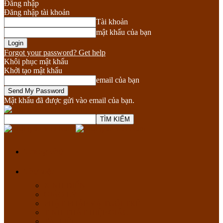
Đăng nhập
Đăng nhập tài khoản
Tài khoản
mật khẩu của bạn
Forgot your password? Get help
Khôi phục mật khẩu
Khởi tạo mật khẩu
email của bạn
Mật khẩu đã được gửi vào email của bạn.
Phật giáo Việt Nam
Trang chủ
Thư viện
KINH ĐIỂN
GIÁO LÝ
PHẬT PHÁP VÀ TUỔI TRẺ
TỊNH THẤT HIỆP GIÁC
TÀI LIỆU