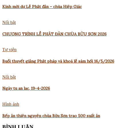
Kính mời dự Lễ Phật đản – chùa Hiệp Giác
Nổi bật
CHƯƠNG TRÌNH LỄ PHẬT ĐẢN CHÙA BỬU SƠN 2026
Tự viện
Buổi thuyết giảng Phật pháp và khoá lễ sám hối 16/5/2026
Nổi bật
Ngày tu an lac, 19-4-2026
Hình ảnh
Bếp ăn thiện nguyện chùa Bửu Sơn trao 500 suất ăn
BÌNH LUẬN