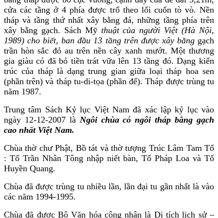
cửa các tầng ở 4 phía được trổ theo lối cuốn tò vò. Nền
tháp và tầng thứ nhất xây bằng đá, những tầng phía trên
xây bằng gạch. Sách Mỹ
thuật của người Việt (Hà Nội,
1989) cho biết, ban đầu 13 tầng trên được xây bằng
gạch
trần hòn sắc đỏ au trên nền cây xanh mướt. Một thương
gia giàu có đã bỏ tiền trát vữa lên 13 tầng đó. Dạng kiến
trúc của tháp là dạng trung gian giữa loại tháp hoa sen
(phần trên) và tháp tu-di-tọa (phần đế). Tháp được trùng tu
năm 1987.
Trung tâm Sách Kỷ lục Việt Nam đã xác lập kỷ lục vào
ngày 12-12-2007 là
Ngôi chùa có ngôi tháp bằng gạch
cao nhất Việt Nam.
Chùa thờ chư Phật, Bồ tát và thờ tượng Trúc Lâm Tam Tổ
: Tổ Trần Nhân Tông nhập niết bàn, Tổ Pháp Loa và Tổ
Huyền Quang.
Chùa đã được trùng tu nhiều lần, lần đại tu gần nhất là vào
các năm 1994-1995.
Chùa đã được Bộ Văn hóa công nhận là Di tích lịch sử –