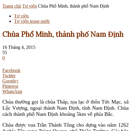
Trang chủ
Tự viện
Chùa Phổ Minh, thành phố Nam Định
Tự viện
Tự viện trong nước
Chùa Phổ Minh, thành phố Nam Định
16 Tháng 4, 2015
55
0
Facebook
Twitter
Google+
Pinterest
WhatsApp
Chùa thường gọi là chùa Tháp, tọa lạc ở thôn Tức Mạc, xã
Lộc Vượng, ngoại thành Nam Định, tỉnh Nam Định. Chùa
cách thành phố Nam Định khoảng 5km về phía Bắc.
Chùa được vua Trần Thánh Tông cho dựng vào năm 1262
ở phía Tây cung Trùng Quang, phủ Thiên Trường. Các bản