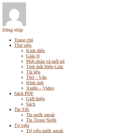
Đăng nhập
Trang chủ
Thư viện
Kinh điển
Giáo lý
Phật pháp và tuổi trẻ
Tịnh thất Hiệp Giác
Tài liệu
Thơ – Văn
Hình ảnh
Audio – Video
Sách PDF
Giới thiệu
Sách
Tin Tức
Tin nước ngoài
Tin Trong Nước
Tự viện
Tự viện nước ngoài