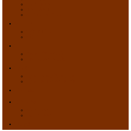
THƠ – VĂN
HÌNH ẢNH
AUDIO – VIDEO
Sách PDF
GIỚI THIỆU
SÁCH
Tin Tức
TIN NƯỚC NGOÀI
TIN TRONG NƯỚC
Tự viện
TỰ VIỆN NƯỚC NGOÀI
TỰ VIỆN TRONG NƯỚC
Nhân vật
Lịch tu học
BÀI GIẢNG
LỊCH GIẢNG
Tác giả