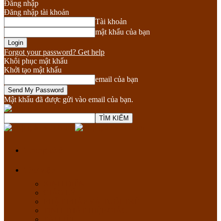
Đăng nhập
Đăng nhập tài khoản
Tài khoản
mật khẩu của bạn
Forgot your password? Get help
Khôi phục mật khẩu
Khởi tạo mật khẩu
email của bạn
Mật khẩu đã được gửi vào email của bạn.
Phật giáo Việt Nam
Trang chủ
Thư viện
KINH ĐIỂN
GIÁO LÝ
PHẬT PHÁP VÀ TUỔI TRẺ
TỊNH THẤT HIỆP GIÁC
TÀI LIỆU