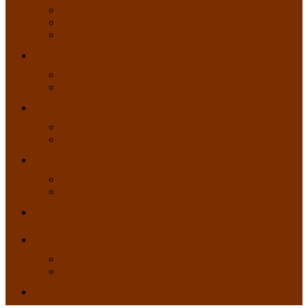
THƠ – VĂN
HÌNH ẢNH
AUDIO – VIDEO
Sách PDF
GIỚI THIỆU
SÁCH
Tin Tức
TIN NƯỚC NGOÀI
TIN TRONG NƯỚC
Tự viện
TỰ VIỆN NƯỚC NGOÀI
TỰ VIỆN TRONG NƯỚC
Nhân vật
Lịch tu học
BÀI GIẢNG
LỊCH GIẢNG
Tác giả