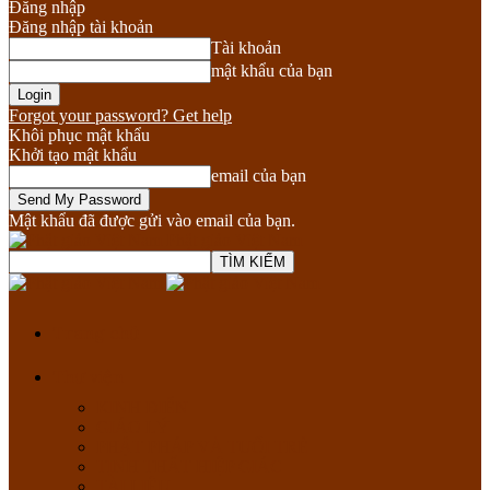
Đăng nhập
Đăng nhập tài khoản
Tài khoản
mật khẩu của bạn
Forgot your password? Get help
Khôi phục mật khẩu
Khởi tạo mật khẩu
email của bạn
Mật khẩu đã được gửi vào email của bạn.
Phật giáo Việt Nam
Trang chủ
Thư viện
KINH ĐIỂN
GIÁO LÝ
PHẬT PHÁP VÀ TUỔI TRẺ
TỊNH THẤT HIỆP GIÁC
TÀI LIỆU