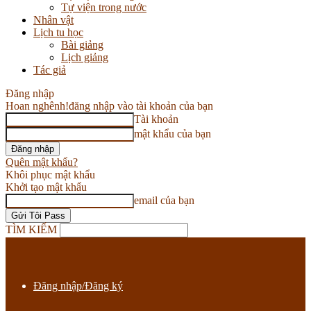
Tự viện trong nước
Nhân vật
Lịch tu học
Bài giảng
Lịch giảng
Tác giả
Đăng nhập
Hoan nghênh!
đăng nhập vào tài khoản của bạn
Tài khoản
mật khẩu của bạn
Quên mật khẩu?
Khôi phục mật khẩu
Khởi tạo mật khẩu
email của bạn
TÌM KIẾM
Đăng nhập/Đăng ký