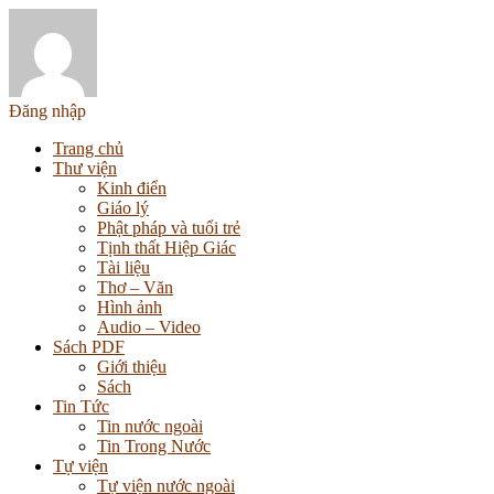
Đăng nhập
Trang chủ
Thư viện
Kinh điển
Giáo lý
Phật pháp và tuổi trẻ
Tịnh thất Hiệp Giác
Tài liệu
Thơ – Văn
Hình ảnh
Audio – Video
Sách PDF
Giới thiệu
Sách
Tin Tức
Tin nước ngoài
Tin Trong Nước
Tự viện
Tự viện nước ngoài