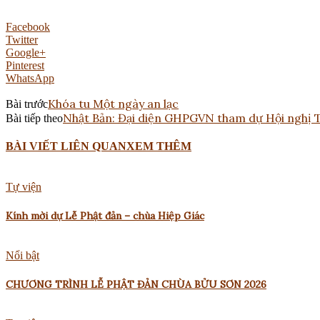
Facebook
Twitter
Google+
Pinterest
WhatsApp
Khóa tu Một ngày an lạc
Bài trước
Nhật Bản: Đại diện GHPGVN tham dự Hội nghị Th
Bài tiếp theo
BÀI VIẾT LIÊN QUAN
XEM THÊM
Tự viện
Kính mời dự Lễ Phật đản – chùa Hiệp Giác
Nổi bật
CHƯƠNG TRÌNH LỄ PHẬT ĐẢN CHÙA BỬU SƠN 2026