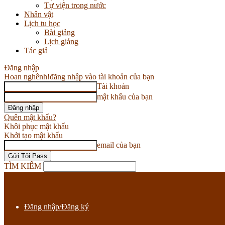
Tự viện trong nước
Nhân vật
Lịch tu học
Bài giảng
Lịch giảng
Tác giả
Đăng nhập
Hoan nghênh!
đăng nhập vào tài khoản của bạn
Tài khoản
mật khẩu của bạn
Quên mật khẩu?
Khôi phục mật khẩu
Khởi tạo mật khẩu
email của bạn
TÌM KIẾM
Đăng nhập/Đăng ký