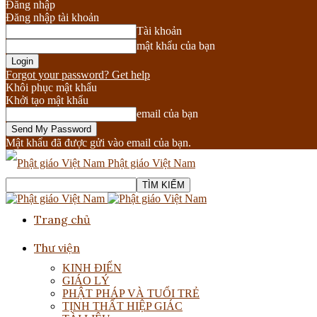
Đăng nhập
Đăng nhập tài khoản
Tài khoản
mật khẩu của bạn
Forgot your password? Get help
Khôi phục mật khẩu
Khởi tạo mật khẩu
email của bạn
Mật khẩu đã được gửi vào email của bạn.
Phật giáo Việt Nam
Trang chủ
Thư viện
KINH ĐIỂN
GIÁO LÝ
PHẬT PHÁP VÀ TUỔI TRẺ
TỊNH THẤT HIỆP GIÁC