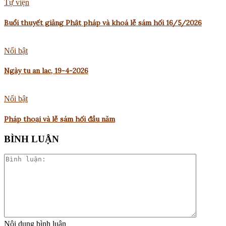
Tự viện
Buổi thuyết giảng Phật pháp và khoá lễ sám hối 16/5/2026
Nổi bật
Ngày tu an lac, 19-4-2026
Nổi bật
Pháp thoại và lễ sám hối đầu năm
BÌNH LUẬN
Nội dung bình luận