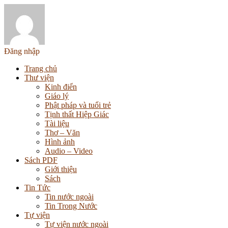
Đăng nhập
Trang chủ
Thư viện
Kinh điển
Giáo lý
Phật pháp và tuổi trẻ
Tịnh thất Hiệp Giác
Tài liệu
Thơ – Văn
Hình ảnh
Audio – Video
Sách PDF
Giới thiệu
Sách
Tin Tức
Tin nước ngoài
Tin Trong Nước
Tự viện
Tự viện nước ngoài