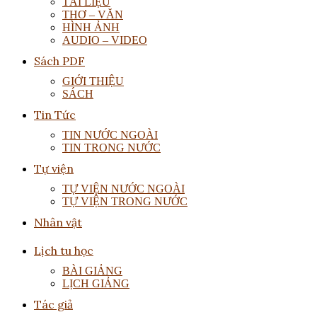
TÀI LIỆU
THƠ – VĂN
HÌNH ẢNH
AUDIO – VIDEO
Sách PDF
GIỚI THIỆU
SÁCH
Tin Tức
TIN NƯỚC NGOÀI
TIN TRONG NƯỚC
Tự viện
TỰ VIỆN NƯỚC NGOÀI
TỰ VIỆN TRONG NƯỚC
Nhân vật
Lịch tu học
BÀI GIẢNG
LỊCH GIẢNG
Tác giả