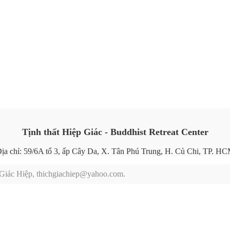
Tịnh thất Hiệp Giác - Buddhist Retreat Center
ịa chỉ: 59/6A tổ 3, ấp Cây Da, X. Tân Phú Trung, H. Củ Chi, TP. H
h Giác Hiệp, thichgiachiep@yahoo.com.