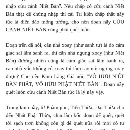
nhập cứu cánh Niết Bàn". Nếu chấp có cứu cánh Niết
Bàn thật để chứng nhập thì cái Tri kiến chấp thật nầy
tức là điên đảo mộng tưởng, cho nên đoạn nầy CỨU
CÁNH NIẾT BÀN cũng phải quét luôn.
Đoạn trên đã nói, căn nhà xoay (như sanh tử) là do cảm
giác sai lầm sanh ra, thì căn nhà ngưng xoay (như Niết
Bàn) đương nhiên cũng là cảm giác sai lầm sanh ra,
căn nhà vốn không có xoay thì làm sao nói ngưng xoay
được? Cho nên Kinh Lăng Già nói: "VÔ HỮU NIẾT
BÀN PHẬT, VÔ HỮU PHẬT NIẾT BÀN". Đoạn nầy
quét luôn cứu cánh Niết Bàn tức là lý nầy vậy.
Trong kinh nầy, từ Phàm phu, Tiểu Thừa, Đại Thừa cho
đến Nhất Phật Thừa, chia làm bốn đoạn để quét, quét
tới sạch trơn không còn gì để quét nữa rồi mới có tư