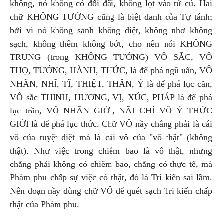
không, nó không có đối đãi, không lọt vào tứ cú. Hai
chữ KHÔNG TƯỚNG cũng là biệt danh của Tự tánh;
bởi vì nó không sanh không diệt, không nhơ không
sạch, không thêm không bớt, cho nên nói KHÔNG
TRUNG (trong KHÔNG TƯỚNG) VÔ SẮC, VÔ
THỌ, TƯỞNG, HÀNH, THỨC, là để phá ngũ uẩn, VÔ
NHÃN, NHĨ, TĨ, THIỆT, THÂN, Ý là để phá lục căn,
VÔ sắc THINH, HƯƠNG, VỊ, XÚC, PHÁP là để phá
lục trần, VÔ NHÃN GIỚI, NÃI CHÍ VÔ Ý THỨC
GIỚI là để phá lục thức. Chữ VÔ nầy chẳng phải là cái
vô của tuyệt diệt mà là cái vô của "vô thật" (không
thật). Như việc trong chiêm bao là vô thật, nhưng
chẳng phải không có chiêm bao, chẳng có thực tế, mà
Phàm phu chấp sự việc có thật, đó là Tri kiến sai lầm.
Nên đoạn nầy dùng chữ VÔ để quét sạch Tri kiến chấp
thật của Phàm phu.