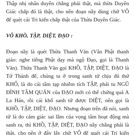
Thập nhị nhân duyên chẳng phải thật, mà thừa Duyên
Giác chấp đó là thật, cho nên đoạn nầy dùng chữ VÔ
để quét cái Tri kiến chấp thật của Thừa Duyên Giác.
VÔ KHỒ, TẬP, DIỆT, ĐẠO :
Đoạn nầy là quét Thừa Thanh Văn (Văn Phật thanh
giáo: nghe tiếng Phật dạy mà ngộ Đạo, gọi là Thanh
Văn). Thừa Thanh Văn gọi KHỒ, TẬP, DIỆT, ĐẠO là
Tứ Thánh đế, chúng ta ở trong sanh tử chịu đủ thứ
KHỔ, là do cái tâm tạp nhiễm tích TẬP, phải tu NGŨ
ĐÌNH TÂM QUÁN của ĐẠO mới có thể chứng quả A
La Hán, rồi cái khổ sanh tử được DIỆT, nên gọi là
KHỒ, TẬP, DIỆT, ĐẠO. Nhưng đoạn trên đã nói, sanh
tử là do cảm giác sai lầm của vọng tâm hoạt động mà
sanh ra, thì KHỒ, TẬP, DIỆT, ĐẠO nầy chẳng phải là
thật, cho nên ở đây lấy chữ VÔ để quét cái Tri kiến