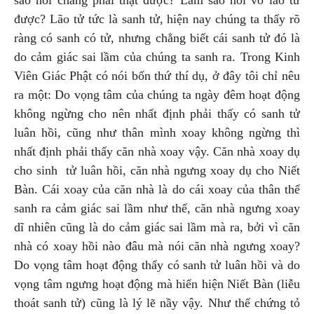
sao nói chẳng phải thật được? Làm sao nói vô lão tử
được? Lão tử tức là sanh tử, hiện nay chúng ta thấy rõ
ràng có sanh có tử, nhưng chẳng biết cái sanh tử đó là
do cảm giác sai lầm của chúng ta sanh ra. Trong Kinh
Viên Giác Phật có nói bốn thứ thí dụ, ở đây tôi chỉ nêu
ra một: Do vọng tâm của chúng ta ngày đêm hoạt động
không ngừng cho nên nhất định phải thấy có sanh tử
luân hồi, cũng như thân mình xoay không ngừng thì
nhất định phải thấy căn nhà xoay vậy. Căn nhà xoay dụ
cho sinh tử luân hồi, căn nhà ngưng xoay dụ cho Niết
Bàn. Cái xoay của căn nhà là do cái xoay của thân thể
sanh ra cảm giác sai lầm như thế, căn nhà ngưng xoay
dĩ nhiên cũng là do cảm giác sai lầm mà ra, bởi vì căn
nhà có xoay hồi nào đâu mà nói căn nhà ngưng xoay?
Do vọng tâm hoạt động thấy có sanh tử luân hồi và do
vọng tâm ngưng hoạt động mà hiển hiện Niết Bàn (liễu
thoát sanh tử) cũng là lý lẽ nầy vậy. Như thế chứng tỏ