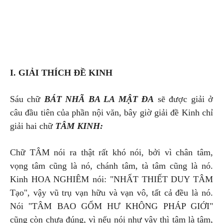
I. GIẢI THÍCH ĐỀ KINH
Sáu chữ
BÁT NHÃ BA LA MẬT ĐA
sẽ được giải ở
câu đầu tiên của phần nội văn, bây giờ giải đề Kinh chỉ
giải hai chữ
TÂM KINH:
Chữ TÂM nói ra thật rất khó nói, bởi vì chân tâm,
vọng tâm cũng là nó, chánh tâm, tà tâm cũng là nó.
Kinh HOA NGHIÊM nói: "NHẤT THIẾT DUY TÂM
Tạo", vậy vũ trụ vạn hữu và vạn vô, tất cả đều là nó.
Nói "TÂM BAO GỔM HƯ KHÔNG PHÁP GIỚI"
cũng còn chưa đúng, vì nếu nói như vậy thì tâm là tâm,