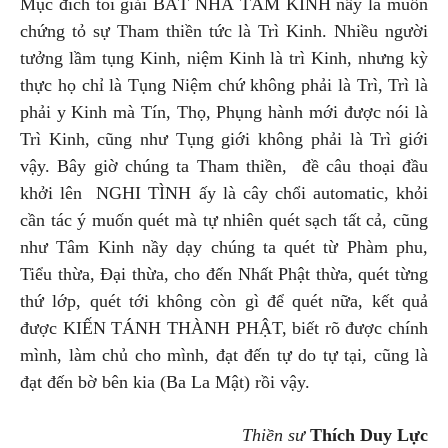
Mục đích tôi giải BÁT NHÃ TÂM KINH nầy là muốn
chứng tỏ sự Tham thiền tức là Trì Kinh. Nhiều người
tưởng lầm tụng Kinh, niệm Kinh là trì Kinh, nhưng kỳ
thực họ chỉ là Tụng Niệm chứ không phải là Trì, Trì là
phải y Kinh mà Tín, Thọ, Phụng hành mới được nói là
Trì Kinh, cũng như Tụng giới không phải là Trì giới
vậy. Bây giờ chúng ta Tham thiền, đề câu thoại đầu
khởi lên NGHI TÌNH ấy là cây chổi automatic, khỏi
cần tác ý muốn quét mà tự nhiên quét sạch tất cả, cũng
như Tâm Kinh nầy dạy chúng ta quét từ Phàm phu,
Tiểu thừa, Đại thừa, cho đến Nhất Phật thừa, quét từng
thứ lớp, quét tới không còn gì để quét nữa, kết quả
được KIẾN TÁNH THÀNH PHẬT, biết rõ được chính
mình, làm chủ cho mình, đạt đến tự do tự tại, cũng là
đạt đến bờ bên kia (Ba La Mật) rồi vậy.
Thiền sư
Thích Duy Lực