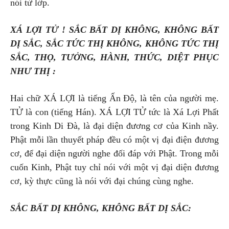
nói từ lớp.
XÁ LỢI TỬ ! SẮC BẤT DỊ KHÔNG, KHÔNG BẤT
DỊ SẮC, SẮC TỨC THỊ KHÔNG, KHÔNG TỨC THỊ
SẮC, THỌ, TƯỞNG, HÀNH, THỨC, DIỆT PHỤC
NHƯ THỊ :
Hai chữ XÁ LỢI là tiếng Ấn Độ, là tên của người mẹ.
TỬ là con (tiếng Hán). XÁ LỢI TỬ tức là Xá Lợi Phất
trong Kinh Di Đà, là đại diện đương cơ của Kinh nầy.
Phật mỗi lần thuyết pháp đều có một vị đại điện đương
cơ, để đại diện người nghe đối đáp với Phật. Trong mỗi
cuốn Kinh, Phật tuy chỉ nói với một vị đại diện đương
cơ, kỳ thực cũng là nói với đại chúng cùng nghe.
SẮC BẤT DỊ KHÔNG, KHÔNG BẤT DỊ SẮC: