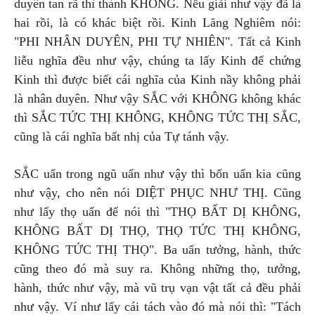
duyên tan rã thì thành KHÔNG. Nếu giải như vậy đã là
hai rồi, là có khác biệt rồi. Kinh Lăng Nghiêm nói:
"PHI NHÂN DUYÊN, PHI TỰ NHIÊN". Tất cả Kinh
liễu nghĩa đều như vậy, chúng ta lấy Kinh để chứng
Kinh thì được biết cái nghĩa của Kinh nầy không phải
là nhân duyên. Như vậy SẮC với KHÔNG không khác
thì SẮC TỨC THỊ KHÔNG, KHÔNG TỨC THỊ SẮC,
cũng là cái nghĩa bất nhị của Tự tánh vậy.
SẮC uẩn trong ngũ uẩn như vậy thì bốn uẩn kia cũng
như vậy, cho nên nói DIỆT PHỤC NHƯ THỊ. Cũng
như lấy thọ uẩn để nói thì "THỌ BẤT DỊ KHÔNG,
KHÔNG BẤT DỊ THỌ, THỌ TỨC THỊ KHÔNG,
KHÔNG TỨC THỊ THỌ". Ba uẩn tưởng, hành, thức
cũng theo đó mà suy ra. Không những thọ, tưởng,
hành, thức như vậy, mà vũ trụ vạn vật tất cả đều phải
như vậy. Ví như lấy cái tách vào đó mà nói thì: "Tách