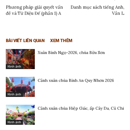
Phương pháp giải quyết vấn
Danh mục sách tiếng Anh,
đề và Tứ Diệu Đế (phần 1) A
Vần L
BÀI VIẾT LIÊN QUAN
XEM THÊM
Xuân Bính Ngọ-2026, chùa Bửu Sơn
Hình ảnh
Cảnh xuân chùa Bình An Quy Nhơn 2026
Hình ảnh
Cảnh xuân chùa Hiệp Giác, ấp Cây Da, Củ Chi
Hình ảnh