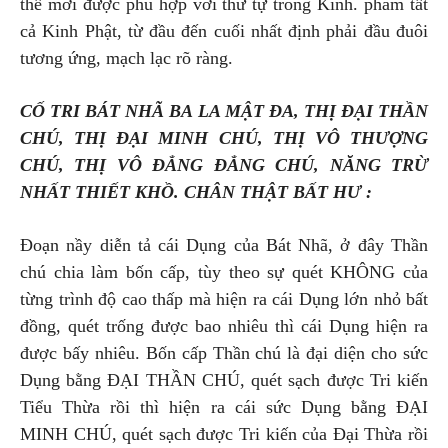
thế mới được phù hợp với thứ tự trong Kinh. phàm tất
cả Kinh Phật, từ đầu đến cuối nhất định phải đầu đuôi
tương ứng, mạch lạc rõ ràng.
CỐ TRI BÁT NHÃ BA LA MẬT ĐA, THỊ ĐẠI THẦN
CHÚ, THỊ ĐẠI MINH CHÚ, THỊ VÔ THƯỢNG
CHÚ, THỊ VÔ ĐẲNG ĐẲNG CHÚ, NĂNG TRỪ
NHẤT THIẾT KHỒ. CHÂN THẬT BẤT HƯ :
Đoạn nầy diễn tả cái Dụng của Bát Nhã, ở đây Thần
chú chia làm bốn cấp, tùy theo sự quét KHÔNG của
từng trình độ cao thấp mà hiện ra cái Dụng lớn nhỏ bất
đồng, quét trống được bao nhiêu thì cái Dụng hiện ra
được bấy nhiêu. Bốn cấp Thần chú là đại diện cho sức
Dụng bằng ĐẠI THẦN CHÚ, quét sạch được Tri kiến
Tiểu Thừa rồi thì hiện ra cái sức Dụng bằng ĐẠI
MINH CHÚ, quét sạch được Tri kiến của Đại Thừa rồi