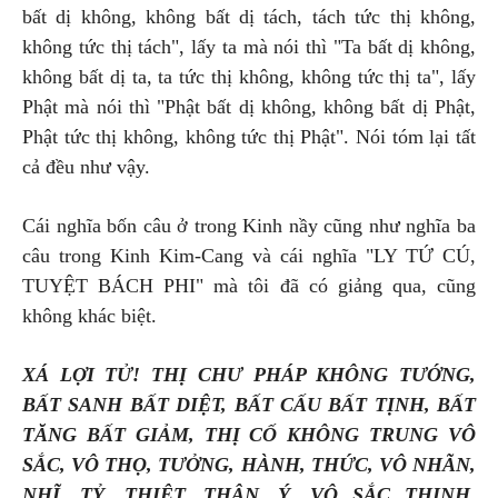
bất dị không, không bất dị tách, tách tức thị không,
không tức thị tách", lấy ta mà nói thì "Ta bất dị không,
không bất dị ta, ta tức thị không, không tức thị ta", lấy
Phật mà nói thì "Phật bất dị không, không bất dị Phật,
Phật tức thị không, không tức thị Phật". Nói tóm lại tất
cả đều như vậy.
Cái nghĩa bốn câu ở trong Kinh nầy cũng như nghĩa ba
câu trong Kinh Kim-Cang và cái nghĩa "LY TỨ CÚ,
TUYỆT BÁCH PHI" mà tôi đã có giảng qua, cũng
không khác biệt.
XÁ LỢI TỬ! THỊ CHƯ PHÁP KHÔNG TƯỚNG,
BẤT SANH BẤT DIỆT, BẤT CẤU BẤT TỊNH, BẤT
TĂNG BẤT GIẢM, THỊ CỐ KHÔNG TRUNG VÔ
SẮC, VÔ THỌ, TƯỞNG, HÀNH, THỨC, VÔ NHÃN,
NHĨ, TỶ, THIỆT, THÂN, Ý, VÔ SẮC THINH,