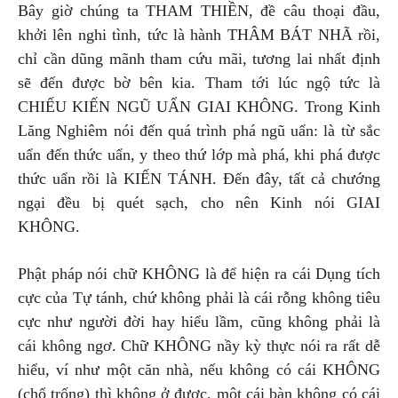
Bây giờ chúng ta THAM THIỀN, đề câu thoại đầu,
khởi lên nghi tình, tức là hành THÂM BÁT NHÃ rồi,
chỉ cần dũng mãnh tham cứu mãi, tương lai nhất định
sẽ đến được bờ bên kia. Tham tới lúc ngộ tức là
CHIẾU KIẾN NGŨ UẨN GIAI KHÔNG. Trong Kinh
Lăng Nghiêm nói đến quá trình phá ngũ uẩn: là từ sắc
uẩn đến thức uẩn, y theo thứ lớp mà phá, khi phá được
thức uẩn rồi là KIẾN TÁNH. Đến đây, tất cả chướng
ngại đều bị quét sạch, cho nên Kinh nói GIAI
KHÔNG.
Phật pháp nói chữ KHÔNG là để hiện ra cái Dụng tích
cực của Tự tánh, chứ không phải là cái rỗng không tiêu
cực như người đời hay hiểu lầm, cũng không phải là
cái không ngơ. Chữ KHÔNG nầy kỳ thực nói ra rất dễ
hiểu, ví như một căn nhà, nếu không có cái KHÔNG
(chổ trống) thì không ở được, một cái bàn không có cái