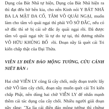
Dụng của Bát Nhã tự hiện, Dụng của Bát Nhã hiện ra
thì đạt đến bờ bên kia, cho nên Kinh nói Y BÁT NHÃ
BA LA MẬT ĐA CỐ, TÂM VÔ QUÁI NGẠI, muốn
làm cho tâm vô quái ngại thì phải VÔ SỞ ĐẮC, nếu có
sở đắc thì sẽ bị cái sở đắc ấy quái ngại rồi. Đã được
tâm vô quái ngại tức là tự do tự tại, thì đương nhiên
VÔ HỮU KHỦNG BỐ rồi. Đoạn nầy là quét cái Tri
kiến chấp thật của Đại Thừa.
VIỄN LY ĐIÊN ĐẢO MỘNG TƯỞNG, CỨU CÁNH
NIẾT BÀN :
Hai chữ VIỄN LY cũng là cây chổi, mấy đoạn trước lấy
chữ VÔ làm cây chổi, đoạn nầy muốn quét cái Tri kiến
chấp Phật, nên dùng hai chữ VIỄN LY để nhấn mạnh
thêm cái tác dụng của cây chổi. Nhiều người giải đoạn
nầy rằng: "Xa lìa cái điên đảo mộng tưởng thì chứng