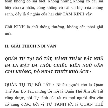
toàn không có sai biệt, không những không có cái sai
biệt của cá nhân, cũng không có cái sai biệt của chúng
sanh, đây là ý nghĩa của hai chữ TÂM KINH vậy.
Chữ KINH là chữ thông thường, không cần phải giải
nữa.
II. GIẢI THÍCH NỘI VĂN
QUÁN TỰ TẠI BỔ TÁT, HÀNH THÂM BÁT NHÃ
BA LA MẬT ĐA THỜI, CHIẾU KIẾN NGŨ UẨN
GIAI KHÔNG, ĐỘ NHẤT THIẾT KHỒ ÁCH :
QUÁN TỰ TỰ BỒ TÁT : Nhiều người cho là Quán
Thế Âm Bồ Tát, nhưng tôi nói là Quán Thế Âm Bồ Tát
cũng được, nói Tự tánh của tất cả mọi người đều vốn
có cũng được, bởi vì TỰ TÁNH tức là QUÁN THẾ