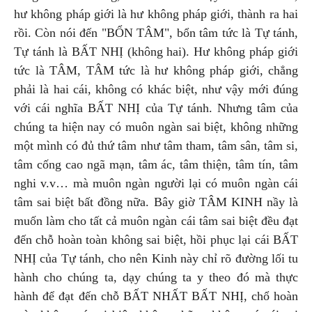
hư không pháp giới là hư không pháp giới, thành ra hai
rồi. Còn nói đến "BỔN TÂM", bổn tâm tức là Tự tánh,
Tự tánh là BẤT NHỊ (không hai). Hư không pháp giới
tức là TÂM, TÂM tức là hư không pháp giới, chẳng
phải là hai cái, không có khác biệt, như vậy mới đúng
với cái nghĩa BẤT NHỊ của Tự tánh. Nhưng tâm của
chúng ta hiện nay có muôn ngàn sai biệt, không những
một mình có đủ thứ tâm như tâm tham, tâm sân, tâm si,
tâm cống cao ngã mạn, tâm ác, tâm thiện, tâm tín, tâm
nghi v.v… mà muôn ngàn người lại có muôn ngàn cái
tâm sai biệt bất đồng nữa. Bây giờ TÂM KINH nầy là
muốn làm cho tất cả muôn ngàn cái tâm sai biệt đều đạt
đến chỗ hoàn toàn không sai biệt, hồi phục lại cái BẤT
NHỊ của Tự tánh, cho nên Kinh này chỉ rõ đường lối tu
hành cho chúng ta, dạy chúng ta y theo đó mà thực
hành để đạt đến chỗ BẤT NHẤT BẤT NHỊ, chổ hoàn