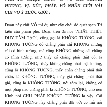
HƯƠNG, VỊ, XÚC, PHÁP, VÔ NHÃN GIỚI NÃI
CHÍ VÔ Ý THỨC GIỚI :
Đoạn nầy chữ VÔ thí dụ như cây chổi để quét sạch Tri
kiến của phàm phu. Đoạn trên đã nói "NHẤT THIẾT
DUY TÂM TẠO", cũng gọi là KHÔNG TƯỚNG, cái
KHÔNG TƯỚNG đó chẳng phải chỉ KHÔNG những
cái có hình tướng, mà cũng KHÔNG những cái chẳng
có hình tướng, như thấy có chẳng phải thật có, là
KHÔNG TƯỚNG, thấy không chẳng phải thật không,
cũng là KHÔNG TƯỚNG, thấy chân chẳng phải thật
chân, là KHÔNG TƯỚNG, thấy giả chẳng phải thật
giả, cũng là KHÔNG TƯỚNG, nói tóm lại, không có
một pháp nào chẳng phải là KHÔNG TƯỚNG, cho nên
Kinh nói CHƯ PHÁP KHÔNG TƯỚNG là vậy. Cái
KHÔNG TƯỚNG nầy chẳng phải đối với có mà nói