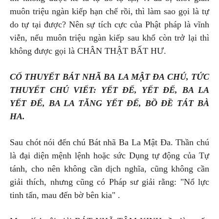
muôn triệu ngàn kiếp hạn chế rồi, thì làm sao gọi là tự
do tự tại được? Nên sự tích cực của Phật pháp là vĩnh
viễn, nếu muôn triệu ngàn kiếp sau khổ còn trở lại thì
không được gọi là CHÂN THẬT BẤT HƯ.
CỐ THUYẾT BÁT NHÃ BA LA MẬT ĐA CHÚ, TỨC
THUYẾT CHÚ VIẾT: YẾT ĐẾ, YẾT ĐẾ, BA LA
YẾT ĐẾ, BA LA TĂNG YẾT ĐẾ, BỒ ĐỀ TÁT BÀ
HA.
Sau chót nói đến chú Bát nhã Ba La Mật Đa. Thần chú
là đại diện mệnh lệnh hoặc sức Dụng tự động của Tự
tánh, cho nên không cần dịch nghĩa, cũng không cần
giải thích, nhưng cũng có Pháp sư giải rằng: "Nổ lực
tinh tấn, mau đến bờ bên kia" .