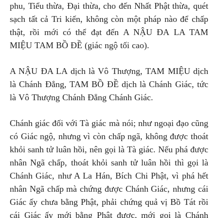
phu, Tiểu thừa, Đại thừa, cho đến Nhất Phật thừa, quét
sạch tất cả Tri kiến, không còn một pháp nào để chấp
thật, rồi mới có thể đạt đến A NẬU ĐA LA TAM
MIỆU TAM BỒ ĐỀ (giác ngộ tối cao).
A NẬU ĐA LA dịch là Vô Thượng, TAM MIỆU dịch
là Chánh Đẳng, TAM BỒ ĐỀ dịch là Chánh Giác, tức
là Vô Thượng Chánh Đẳng Chánh Giác.
Chánh giác đối với Tà giác mà nói; như ngoại đạo cũng
có Giác ngộ, nhưng vì còn chấp ngã, không được thoát
khỏi sanh tử luân hồi, nên gọi là Tà giác. Nếu phá được
nhân Ngã chấp, thoát khỏi sanh tử luân hồi thì gọi là
Chánh Giác, như A La Hán, Bích Chi Phật, vì phá hết
nhân Ngã chấp mà chứng được Chánh Giác, nhưng cái
Giác ấy chưa bằng Phật, phải chứng quả vị Bồ Tát rồi
cái Giác ấy mới bằng Phật được, mới gọi là Chánh