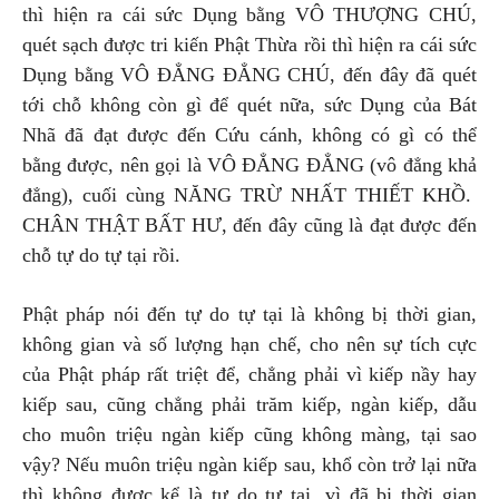
thì hiện ra cái sức Dụng bằng VÔ THƯỢNG CHÚ,
quét sạch được tri kiến Phật Thừa rồi thì hiện ra cái sức
Dụng bằng VÔ ĐẲNG ĐẲNG CHÚ, đến đây đã quét
tới chỗ không còn gì để quét nữa, sức Dụng của Bát
Nhã đã đạt được đến Cứu cánh, không có gì có thể
bằng được, nên gọi là VÔ ĐẲNG ĐẲNG (vô đẳng khả
đẳng), cuối cùng NĂNG TRỪ NHẤT THIẾT KHỒ.
CHÂN THẬT BẤT HƯ, đến đây cũng là đạt được đến
chỗ tự do tự tại rồi.
Phật pháp nói đến tự do tự tại là không bị thời gian,
không gian và số lượng hạn chế, cho nên sự tích cực
của Phật pháp rất triệt để, chẳng phải vì kiếp nầy hay
kiếp sau, cũng chẳng phải trăm kiếp, ngàn kiếp, dẫu
cho muôn triệu ngàn kiếp cũng không màng, tại sao
vậy? Nếu muôn triệu ngàn kiếp sau, khổ còn trở lại nữa
thì không được kể là tự do tự tại, vì đã bị thời gian