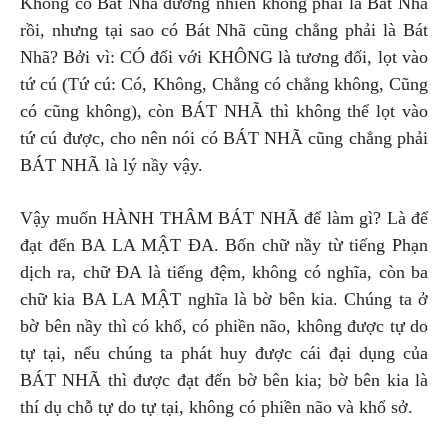
Không có Bát Nhã đương nhiên không phải là Bát Nhã
rồi, nhưng tại sao có Bát Nhã cũng chẳng phải là Bát
Nhã? Bởi vì: CÓ đối với KHÔNG là tương đối, lọt vào
tứ cú (Tứ cú: Có, Không, Chẳng có chẳng không, Cũng
có cũng không), còn BÁT NHÃ thì không thể lọt vào
tứ cú được, cho nên nói có BÁT NHÃ cũng chẳng phải
BÁT NHÃ là lý nầy vậy.
Vậy muốn HÀNH THÂM BÁT NHÃ để làm gì? Là để
đạt đến BA LA MẬT ĐA. Bốn chữ nầy từ tiếng Phạn
dịch ra, chữ ĐA là tiếng đệm, không có nghĩa, còn ba
chữ kia BA LA MẬT nghĩa là bờ bên kia. Chúng ta ở
bờ bên nầy thì có khổ, có phiền não, không được tự do
tự tại, nếu chúng ta phát huy được cái đại dụng của
BÁT NHÃ thì được đạt đến bờ bên kia; bờ bên kia là
thí dụ chỗ tự do tự tại, không có phiền não và khổ sở.