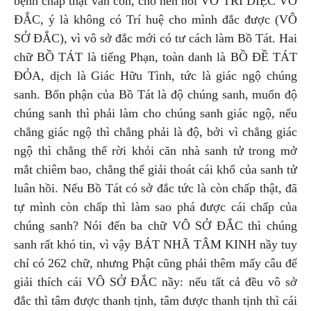
bệnh chấp thật vẫn còn, cho nên nói VÔ TRÍ DIỆC VÔ
ĐẮC, ý là không có Trí huệ cho mình đắc được (VÔ
SỞ ĐẮC), vì vô sở đắc mới có tư cách làm Bồ Tát. Hai
chữ BỒ TÁT là tiếng Phạn, toàn danh là BỒ ĐỀ TÁT
ĐỎA, dịch là Giác Hữu Tình, tức là giác ngộ chúng
sanh. Bổn phận của Bồ Tát là độ chúng sanh, muốn độ
chúng sanh thì phải làm cho chúng sanh giác ngộ, nếu
chẳng giác ngộ thì chẳng phải là độ, bởi vì chẳng giác
ngộ thì chẳng thể rời khỏi căn nhà sanh tử trong mở
mắt chiêm bao, chẳng thể giải thoát cái khổ của sanh tử
luân hồi. Nếu Bồ Tát có sở đắc tức là còn chấp thật, đã
tự mình còn chấp thì làm sao phá được cái chấp của
chúng sanh? Nói đến ba chữ VÔ SỞ ĐẮC thì chúng
sanh rất khó tin, vì vậy BÁT NHÃ TÂM KINH nầy tuy
chỉ có 262 chữ, nhưng Phật cũng phải thêm mấy câu để
giải thích cái VÔ SỞ ĐẮC nầy: nếu tất cả đều vô sở
đắc thì tâm được thanh tịnh, tâm được thanh tịnh thì cái