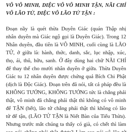
VÔ VÔ MINH, DIỆC VÔ VÔ MINH TẬN, NÃI CHÍ
VÔ LÃO TỬ, DIỆC VÔ LÃO TỬ TẬN :
Đoạn nầy là quét thừa Duyên Giác (quán Thập nhị
nhân duyên mà Giác ngộ gọi là Duyên Giác). Trong 12
Nhân duyên, đầu tiên là VÔ MINH, cuối cùng là LÃO
TỬ, ở giữa là: hành, thức, danh, sắc, lục nhập, xúc,
thọ, ái, thủ, hữu, sanh. Ở đây dùng hai chữ NÃI CHÍ
để thay thế cho mười nhân duyên ở giữa. Thừa Duyên
Giác tu 12 nhân duyên được chứng quả Bích Chi Phật
(dịch là Độc Giác). Đoạn trên đã nói, tất cả pháp đều là
KHÔNG TƯỚNG, KHÔNG TƯỚNG tức là chẳng phải
thật, vô minh đã chẳng phải thật thì không có vô minh
để TẬN (hết), lão tử chẳng phải thật thì không có lão
tử để tận, (LÃO TỬ TẬN là Niết Bàn của Tiểu Thừa).
Nhưng trước mắt chúng ta thấy có già, có chết thì làm