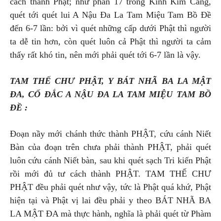
cách thành Phật; như phần 17 trong Kinh Kim Cang,
quét tới quét lui A Nậu Đa La Tam Miệu Tam Bồ Đề
đến 6-7 lần: bởi vì quét những cấp dưới Phật thì người
ta dễ tin hơn, còn quét luôn cả Phật thì người ta cảm
thấy rất khó tin, nên mới phải quét tới 6-7 lần là vậy.
TAM THẾ CHƯ PHẬT, Y BÁT NHÃ BA LA MẬT
ĐA, CỐ ĐẮC A NẬU ĐA LA TAM MIỆU TAM BỒ
ĐỀ :
Đoạn nầy mới chánh thức thành PHẬT, cứu cánh Niết
Bàn của đoạn trên chưa phải thành PHẬT, phải quét
luôn cứu cánh Niết bàn, sau khi quét sạch Tri kiến Phật
rồi mới đủ tư cách thành PHẬT. TAM THẾ CHƯ
PHẬT đều phải quét như vậy, tức là Phật quá khứ, Phật
hiện tại và Phật vị lai đều phải y theo BÁT NHÃ BA
LA MẬT ĐA mà thực hành, nghĩa là phải quét từ Phàm