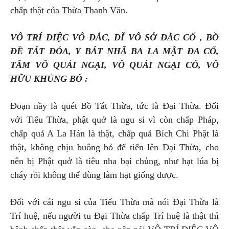
chấp thật của Thừa Thanh Văn.
VÔ TRÍ DIỆC VÔ ĐẮC, DĨ VÔ SỞ ĐẮC CỐ , BỒ
ĐỀ TÁT ĐỎA, Y BÁT NHÃ BA LA MẬT ĐA CỐ,
TÂM VÔ QUÁI NGẠI, VÔ QUÁI NGẠI CỐ, VÔ
HỮU KHỦNG BỐ :
Đoạn nầy là quét Bồ Tát Thừa, tức là Đại Thừa. Đối
với Tiểu Thừa, phật quở là ngu si vì còn chấp Pháp,
chấp quả A La Hán là thật, chấp quả Bích Chi Phật là
thật, không chịu buông bỏ để tiến lên Đại Thừa, cho
nên bị Phật quở là tiêu nha bại chủng, như hạt lúa bị
cháy rồi không thể dùng làm hạt giống được.
Đối với cái ngu si của Tiểu Thừa mà nói Đại Thừa là
Trí huệ, nếu người tu Đại Thừa chấp Trí huệ là thật thì