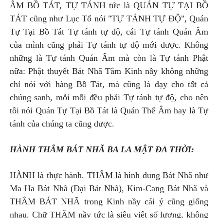
ÂM BỒ TÁT, TỰ TÁNH tức là QUÁN TỰ TẠI BỒ
TÁT cũng như Lục Tổ nói "TỰ TÁNH TỰ ĐỘ", Quán
Tự Tại Bồ Tát Tự tánh tự độ, cái Tự tánh Quán Âm
của mình cũng phải Tự tánh tự độ mới được. Không
những là Tự tánh Quán Âm mà còn là Tự tánh Phật
nữa: Phật thuyết Bát Nhã Tâm Kinh nầy không những
chỉ nói với hàng Bồ Tát, mà cũng là dạy cho tất cả
chúng sanh, mỗi mỗi đều phải Tự tánh tự độ, cho nên
tôi nói Quán Tự Tại Bồ Tát là Quán Thế Âm hay là Tự
tánh của chúng ta cũng được.
HÀNH THÂM BÁT NHÃ BA LA MẬT ĐA THỜI:
HÀNH là thực hành. THÂM là hình dung Bát Nhã như
Ma Ha Bát Nhã (Đại Bát Nhã), Kim-Cang Bát Nhã và
THÂM BÁT NHÃ trong Kinh nầy cái ý cũng giống
nhau. Chữ THÂM nầy tức là siêu việt số lượng, không