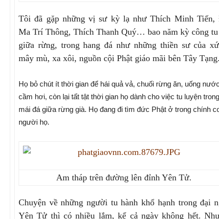
Tôi đã gặp những vị sư kỳ lạ như Thích Minh Tiến,
Ma Trí Thông, Thích Thanh Quý… bao năm kỳ công tu
giữa rừng, trong hang đá như những thiền sư của x
mây mù, xa xôi, nguồn cội Phật giáo mãi bên Tây Tạng
Họ bỏ chút ít thời gian để hái quả vả, chuối rừng ăn, uống nướ
cầm hơi, còn lại tất tật thời gian họ dành cho việc tu luyện tron
mái đá giữa rừng già. Họ đang đi tìm đức Phật ở trong chính c
người họ.
Am tháp trên đường lên đỉnh Yên Tử.
Chuyện về những người tu hành khổ hạnh trong đại 
Yên Tử thì có nhiều lắm, kể cả ngày không hết. Nh