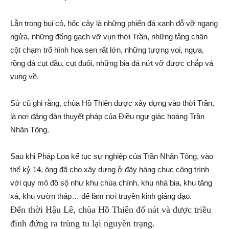
Lẫn trong bụi cỏ, hốc cây là những phiến đá xanh đỗ vỡ ngang
ngửa, những đống gạch vỡ vụn thời Trần, những tảng chân
cột chạm trổ hình hoa sen rất lớn, những tượng voi, ngựa,
rồng đá cụt đầu, cụt đuôi, những bia đá nứt vỡ được chắp vá
vụng về.
Sử cũ ghi rằng, chùa Hồ Thiên được xây dựng vào thời Trần,
là nơi đăng đàn thuyết pháp của Điều ngự giác hoàng Trần
Nhân Tông.
Sau khi Pháp Loa kế tục sự nghiệp của Trần Nhân Tông, vào
thế kỷ 14, ông đã cho xây dựng ở đây hàng chục công trình
với quy mô đồ sộ như khu chùa chính, khu nhà bia, khu tăng
xá, khu vườn tháp… để làm nơi truyền kinh giảng đạo.
Đến thời Hậu Lê, chùa Hồ Thiên đổ nát và được triều
đình đứng ra trùng tu lại nguyên trạng.