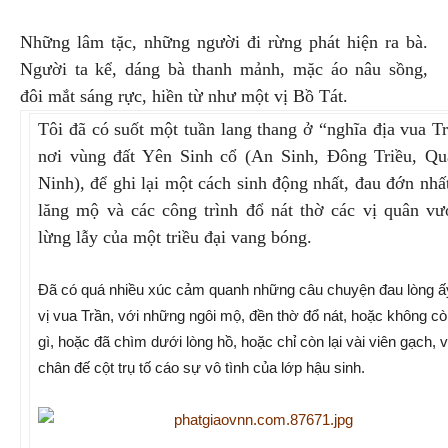
Những lâm tặc, những người đi rừng phát hiện ra bà.
Người ta kể, dáng bà thanh mảnh, mặc áo nâu sồng,
đôi mắt sáng rực, hiền từ như một vị Bồ Tát.
Tôi đã có suốt một tuần lang thang ở “nghĩa địa vua T
nơi vùng đất Yên Sinh cổ (An Sinh, Đông Triều, Qu
Ninh), để ghi lại một cách sinh động nhất, đau đớn nhấ
lăng mộ và các công trình đổ nát thờ các vị quân v
lừng lẫy của một triều đại vang bóng.
Đã có quá nhiều xúc cảm quanh những câu chuyện đau lòng ấy
vị vua Trần, với những ngôi mộ, đền thờ đổ nát, hoặc không c
gì, hoặc đã chìm dưới lòng hồ, hoặc chỉ còn lại vài viên gạch, v
chân đế cột trụ tố cáo sự vô tình của lớp hậu sinh.