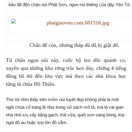
bảo đã đến chân núi Phật Sơn, ngọn núi thiêng của dãy Yên Tử.
Chân đế còn, nhưng tháp đá đã bị giật đổ.
Từ chân ngọn núi này, cuốc bộ leo dốc quanh co,
xuyên qua những khu rừng trúc ken dày, chừng 4 tiếng
đồng hồ thì đến khu vực mà theo các nhà khoa học
từng là chùa Hồ Thiên.
Thứ tôi nhìn thấy trên mỏm núi tuyệt đẹp không phải là một
ngôi chùa cổ tráng lệ như trong sử sách mô tả, mà là vài gian
nhà nhỏ xíu xây bằng gạch, trát vữa, quét sơn sáng bóng, lợp
ngói đỏ au hoặc lợp tôn đỏ sẫm.