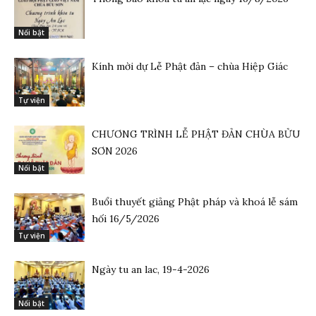
Nổi bật
Kính mời dự Lễ Phật đản – chùa Hiệp Giác
Tự viện
CHƯƠNG TRÌNH LỄ PHẬT ĐẢN CHÙA BỬU
SƠN 2026
Nổi bật
Buổi thuyết giảng Phật pháp và khoá lễ sám
hối 16/5/2026
Tự viện
Ngày tu an lac, 19-4-2026
Nổi bật