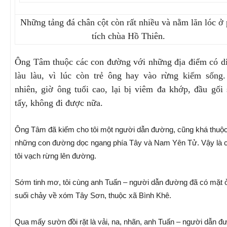
Những tảng đá chân cột còn rất nhiều và nằm lăn lóc ở
tích chùa Hồ Thiên.
Ông Tâm thuộc các con đường với những địa điểm có di
làu làu, vì lúc còn trẻ ông hay vào rừng kiếm sống
nhiên, giờ ông tuổi cao, lại bị viêm đa khớp, đầu gối
tấy, không đi được nữa.
Ông Tâm đã kiếm cho tôi một người dẫn đường, cũng khá thuộ
những con đường dọc ngang phía Tây và Nam Yên Tử. Vậy là 
tôi vạch rừng lên đường.
Sớm tinh mơ, tôi cùng anh Tuấn – người dẫn đường đã có mặt 
suối chảy về xóm Tây Sơn, thuộc xã Bình Khê.
Qua mấy sườn đồi rặt là vải, na, nhãn, anh Tuấn – người dẫn đ