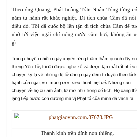
Theo ông Quang, Phật hoàng Trần Nhân Tông từng có
năm tu hành rất khắc nghiệt. Di tích chùa Cầm đã nói
điều đó. Tôi đã cuốc bộ lên tận di tích chùa Cầm để t
nhớ tới việc ngài chỉ uống nước cầm hơi, không ăn 
gì.
Trong chuyến nhiều ngày xuyên rừng thăm thẳm quanh dãy no
thiêng Yên Tử, tôi đã được nghe kể và được tận mắt rất nhiều
chuyện kỳ lạ về những đệ tử đang ngày đêm tu luyện theo lối 
hạnh của ngài, với mong ước siêu thoát triệt để. Những câu
chuyện về họ cứ ám ảnh, lơ mơ như trong cổ tích. Họ đang t
lặng tiếp bước con đường mà vị Phật tổ của mình đã vạch ra.
Thành kính trên đỉnh non thiêng.