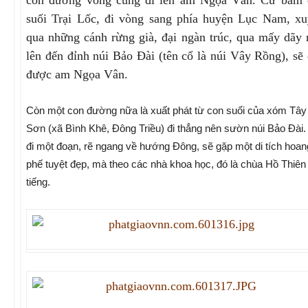
con đường vòng cung đi lên am Ngọa Vân. Cứ bám 
suối Trại Lốc, đi vòng sang phía huyện Lục Nam, x
qua những cánh rừng già, đại ngàn trúc, qua mấy dãy 
lên đến đỉnh núi Bảo Đài (tên cổ là núi Vây Rồng), sẽ
được am Ngọa Vân.
Còn một con đường nữa là xuất phát từ con suối của xóm Tây
Sơn (xã Bình Khê, Đông Triều) đi thẳng nên sườn núi Bảo Đài.
đi một đoạn, rẽ ngang về hướng Đông, sẽ gặp một di tích hoan
phế tuyệt đẹp, mà theo các nhà khoa học, đó là chùa Hồ Thiên 
tiếng.