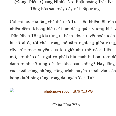
(Đông Triều, Quảng Ninh). Nơi Phật hoàng Trần Nhâ
Tông hóa sau mấy dãy núi trập trùng.
Cái chỉ tay của ông chủ thầu hồ Trại Lốc khiến tôi trằn 
nhiều đêm. Không hiểu cái am đấng quân vương kiệt 
Trần Nhân Tông kia từng tu hành, đoạn tuyệt hoàn toàn
hỉ nộ ái ố, rồi chết trong thế nằm nghiêng giữa rừng
cây trúc mọc xuyên qua kia giờ như thế nào? Liệu 
mộ, am tháp của ngài có phải chịu cảnh bị bọn trộm đ
đánh mình nổ tung để tìm kho báu không? Hay lăng
của ngài cùng những công trình huyền thoại vẫn cò
bóng dưới rặng tùng trong đại ngàn Yên Tử?
Chùa Hoa Yên