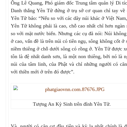
Ông Lê Quang, Phó giám đốc Trung tâm quản lý Di tí
Danh thắng Yên Tử đứng ở trụ sở cơ quan chỉ tay về
Yên Tử bảo: “Nếu so với các dãy núi khác ở Việt Nam,
Yên Tử không phải là cao, chỗ cao nhất chỉ hơn ngàn
so với mặt nước biển. Nhưng các cụ đã nói: Núi không
ở cao, vấn đề là trên núi có tiên ngụ, sông không cốt ở 
niềm thiêng ở chỗ dưới sông có rồng ở. Yên Tử được 
tôn là đệ nhất danh sơn, là một non thiêng, bởi nó là 
núi của tâm linh, của Phật và chỉ những người có că
với thiền mới ở trên đó được”.
Tượng An Kỳ Sinh trên đỉnh Yên Tử.
Và, người có căn cơ đầu tiên và kỳ lạ nhất chính là 