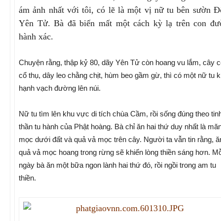
ám ảnh nhất với tôi, có lẽ là một vị nữ tu bên sườn 
Yên Tử. Bà đã biến mất một cách kỳ lạ trên con đư
hành xác.
Chuyện rằng, thập kỷ 80, dãy Yên Tử còn hoang vu lắm, cây c
cổ thụ, dây leo chằng chịt, hùm beo gầm gừ, thì có một nữ tu 
hạnh vạch đường lên núi.
Nữ tu tìm lên khu vực di tích chùa Cầm, rồi sống đúng theo tin
thần tu hành của Phật hoàng. Bà chỉ ăn hai thứ duy nhất là mă
mọc dưới đất và quả vả mọc trên cây. Người ta vẫn tin rằng, ă
quả vả mọc hoang trong rừng sẽ khiến lòng thiền sáng hơn. Mỗ
ngày bà ăn một bữa ngon lành hai thứ đó, rồi ngồi trong am tu
thiền.