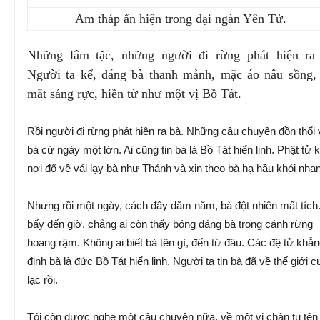
Am tháp ẩn hiện trong đại ngàn Yên Tử.
Những lâm tặc, những người đi rừng phát hiện ra 
Người ta kể, dáng bà thanh mảnh, mặc áo nâu sồng,
mắt sáng rực, hiền từ như một vị Bồ Tát.
Rồi người đi rừng phát hiện ra bà. Những câu chuyện đồn thổi 
bà cứ ngày một lớn. Ai cũng tin bà là Bồ Tát hiển linh. Phật tử 
nơi đổ về vái lạy bà như Thánh và xin theo bà hạ hầu khói nha
Nhưng rồi một ngày, cách đây dăm năm, bà đột nhiên mất tích
bấy đến giờ, chẳng ai còn thấy bóng dáng bà trong cánh rừng
hoang rậm. Không ai biết bà tên gì, đến từ đâu. Các đệ tử khẳ
định bà là đức Bồ Tát hiển linh. Người ta tin bà đã về thế giới 
lạc rồi.
Tôi còn được nghe một câu chuyện nữa, về một vị chân tu tên