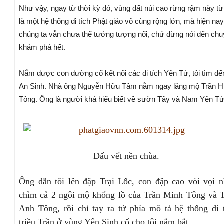
Như vậy, ngay từ thời kỳ đó, vùng đất núi cao rừng rậm này t
là một hệ thống di tích Phật giáo vô cùng rộng lớn, mà hiện nay
chúng ta vẫn chưa thể tưởng tượng nổi, chứ đừng nói đến ch
khám phá hết.
Nắm được con đường cổ kết nối các di tích Yên Tử, tôi tìm đế
An Sinh. Nhà ông Nguyễn Hữu Tâm nằm ngay lăng mộ Trần H
Tông. Ông là người khá hiểu biết về sườn Tây và Nam Yên Tử
Dấu vết nền chùa.
Ông dẫn tôi lên đập Trại Lốc, con đập cao vòi vọi 
chìm cả 2 ngôi mộ khổng lồ của Trần Minh Tông và 
Anh Tông, rồi chỉ tay ra tứ phía mô tả hệ thống di 
triều Trần ở vùng Yên Sinh cổ cho tôi nắm bắt.