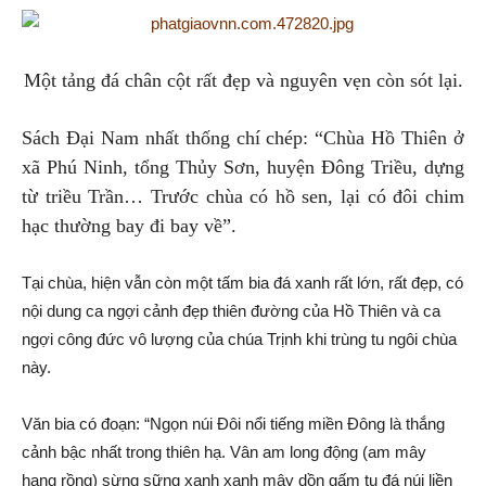
Một tảng đá chân cột rất đẹp và nguyên vẹn còn sót lại.
Sách Đại Nam nhất thống chí chép: “Chùa Hồ Thiên ở
xã Phú Ninh, tổng Thủy Sơn, huyện Đông Triều, dựng
từ triều Trần… Trước chùa có hồ sen, lại có đôi chim
hạc thường bay đi bay về”.
Tại chùa, hiện vẫn còn một tấm bia đá xanh rất lớn, rất đẹp, có
nội dung ca ngợi cảnh đẹp thiên đường của Hồ Thiên và ca
ngợi công đức vô lượng của chúa Trịnh khi trùng tu ngôi chùa
này.
Văn bia có đoạn: “Ngọn núi Đôi nổi tiếng miền Đông là thắng
cảnh bậc nhất trong thiên hạ. Vân am long động (am mây
hang rồng) sừng sững xanh xanh mây dồn gấm tụ đá núi liền