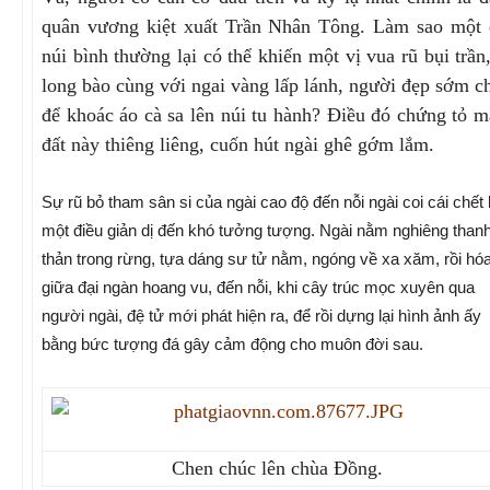
quân vương kiệt xuất Trần Nhân Tông. Làm sao một 
núi bình thường lại có thể khiến một vị vua rũ bụi trần
long bào cùng với ngai vàng lấp lánh, người đẹp sớm c
để khoác áo cà sa lên núi tu hành? Điều đó chứng tỏ 
đất này thiêng liêng, cuốn hút ngài ghê gớm lắm.
Sự rũ bỏ tham sân si của ngài cao độ đến nỗi ngài coi cái chết 
một điều giản dị đến khó tưởng tượng. Ngài nằm nghiêng than
thản trong rừng, tựa dáng sư tử nằm, ngóng về xa xăm, rồi hó
giữa đại ngàn hoang vu, đến nỗi, khi cây trúc mọc xuyên qua
người ngài, đệ tử mới phát hiện ra, để rồi dựng lại hình ảnh ấy
bằng bức tượng đá gây cảm động cho muôn đời sau.
Chen chúc lên chùa Đồng.