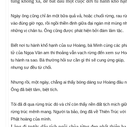
tùng không xa, để bắt đầu một cuộc đời tu hành khổ hạ
Ngày ông cũng chỉ ăn một bữa quả vả, hoặc chuối rừng, rau r
vào đúng giờ ngọ, rồi ngồi thiền định giữa đại ngàn mịt mùng n
những vị chân tu. Ông cũng được phát hiện bởi đám lâm tặc.
Biết nơi tu hành khổ hạnh của sư Hoàng, bà Minh cùng các ph
tử của Ngọa Vân am thi thoảng vẫn vạch rừng đến xem sư H
tu hành ra sao. Bà thường hỏi sư cần gì thì sẽ cung ứng giúp,
nhưng sư đều từ chối.
Nhưng rồi, một ngày, chẳng ai thấy bóng dáng sư Hoàng đâu 
Ông đã biệt tăm, biệt tích.
Tôi đã đi qua rừng trúc đó và chỉ còn thấy nền đất tịch mịch gi
rừng trúc mênh mang. Người ta bảo, ông đã về Thiên Trúc với 
Phật hoàng của mình.
Lặng đi trước dấu tích ngôi chùa từng đẹp nhất thiên hạ