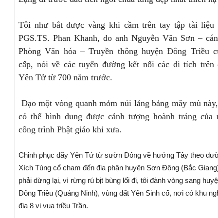
Tôi như bắt được vàng khi cầm trên tay tập tài liệu
PGS.TS. Phan Khanh, do anh Nguyễn Văn Sơn – cán
Phòng Văn hóa – Truyền thông huyện Đông Triều c
cấp, nói về các tuyến đường kết nối các di tích trên
Yên Tử từ 700 năm trước.
Dạo một vòng quanh mỏm núi lảng bảng mây mù này, 
có thể hình dung được cảnh tượng hoành tráng của 
công trình Phật giáo khi xưa.
Chinh phục dãy Yên Tử từ sườn Đông về hướng Tây theo đư
Xích Tùng cổ chạm đến địa phận huyện Sơn Động (Bắc Giang)
phải dừng lại, vì rừng rú bịt bùng lối đi, tôi đành vòng sang huy
Đông Triều (Quảng Ninh), vùng đất Yên Sinh cổ, nơi có khu ng
địa 8 vị vua triều Trần.