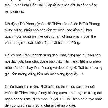
tận Quỳnh Lâm Bảo Đài. Giáp ất lô trước đều là cảnh vắng
rừng già vậy.
Mà động Trù Phong (chùa Hồ Thiên còn có tên là Trù Phong)
sừng sững, nhấp nhô góp dồn xe biếc, bao đỉnh núi bao
quanh, dồn sóng biển về dưới chân, chẳng phải mượn thế
vân, riêng một càn khôn đẹp nhất trời một động.
Chỉ có nhà Trần vốn tôn sùng đạo Phật, từng mở núi san nền
nơi đây, xâp tam cấp, dựng bảo tháp năm tầng, hệt như phép
màu cất cánh bay lên, rỡ ràng vẻ đẹp hùng vĩ. Trải bao sương
gió, nền móng vững bền mà biếc vàng lộng lẫy…”.
Chiến tranh liên miên, Phật giáo lúc thịnh, lúc suy, rồi ngôi
chùa Hồ Thiên tráng lệ này bị lãng quên, chìm nghỉm trong đại
ngàn hoang rậm, bị cỏ mọc lút gối. Dù Hồ Thiên có được nhắc
đến trong sử sách, song chả ai biết nó ở đâu.